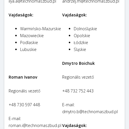
ilya.a@technomaszbud.pl
andrzej.m@technomaszbud.pl
Vajdaságok:
Vajdaságok:
Warmińsko-Mazurskie
Dolnośląskie
Mazowieckie
Opolskie
Podlaskie
Łódzkie
Lubuskie
Śląskie
Dmytro Boichuk
Roman Ivanov
Regionális vezető
Regionális vezető
+48 732 752 443
+48 730 597 448
E-mail:
dmytro.b@technomaszbud.pl
E-mail:
roman.i@technomaszbud.pl
Vajdaságok: