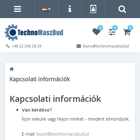
0
0
0
+48 22 266 28 33
biuro@technomaszbud.pl
Kapcsolati információk
Kapcsolati információk
Van kérdése?
Írjon nekünk vagy hívjon minket - mindent elmondunk.
E-mail:
biuro@technomaszbud.pl