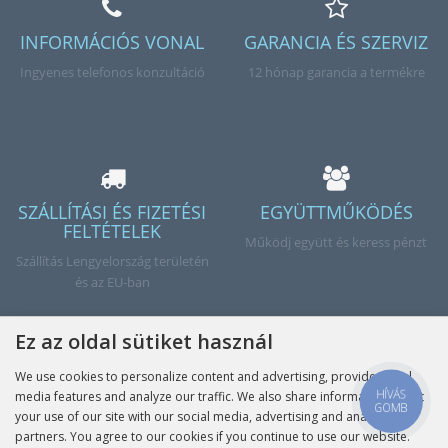
INFORMÁCIÓS VONAL
GARANCIA ÉS SZERVIZ
Ingyenes telefonos konzultáció
12 hónap garancia a termékre
SZÁLLÍTÁSI ÉS FIZETÉSI
EGYÜTTMŰKÖDÉS
FELTÉTELEK
Működj együtt és keress pénzt
Szállítás Lengyelország területén
és az EU-ban
Ez az oldal sütiket használ
We use cookies to personalize content and advertising, provide social
Kész
HÍVÁS
media features and analyze our traffic. We also share information about
GOMB
your use of our site with our social media, advertising and analytics
partners. You agree to our cookies if you continue to use our website.