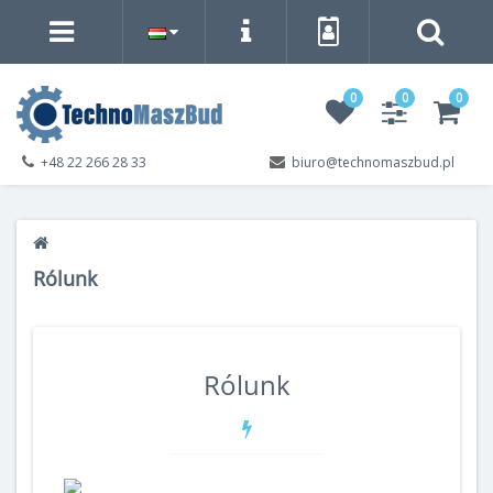
0
0
0
+48 22 266 28 33
biuro@technomaszbud.pl
Rólunk
Rólunk