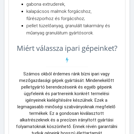
gabona extruderek,
kalapácsos malmok forgácshoz,
fűrészporhoz és forgácshoz;
pellet tüzelőanyag, granulált takarmány és
műanyag granulátum gyártósorok.
Miért válassza ipari gépeinket?
Számos okból érdemes ránk bízni ipari vagy 
mezőgazdasági gépek gyártását. Mindenekelőtt 
pelletgyártó berendezéseink és egyéb gépeink 
ügyfeleink és partnereink konkrét termelési 
igényeinek kielégítésére készülnek. Ezek a 
legmagasabb minőségi szabványoknak megfelelő 
termékek. Ez a gondosan kiválasztott 
alkatrészeknek és a precízen irányított gyártási 
folyamatoknak köszönhető. Ennek révén garantálni 
tudjuk gépeink hosszú élettartamát.