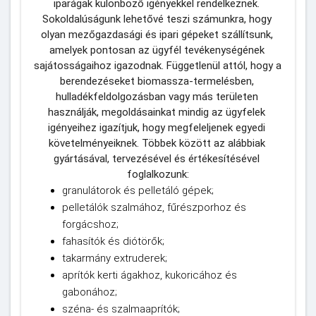
iparágak különböző igényekkel rendelkeznek. 
Sokoldalúságunk lehetővé teszi számunkra, hogy 
olyan mezőgazdasági és ipari gépeket szállítsunk, 
amelyek pontosan az ügyfél tevékenységének 
sajátosságaihoz igazodnak. Függetlenül attól, hogy a 
berendezéseket biomassza-termelésben, 
hulladékfeldolgozásban vagy más területen 
használják, megoldásainkat mindig az ügyfelek 
igényeihez igazítjuk, hogy megfeleljenek egyedi 
követelményeiknek. Többek között az alábbiak 
gyártásával, tervezésével és értékesítésével 
foglalkozunk:
granulátorok és pelletáló gépek;
pelletálók szalmához, fűrészporhoz és
forgácshoz;
fahasítók és diótörők;
takarmány extruderek;
aprítók kerti ágakhoz, kukoricához és
gabonához;
széna- és szalmaaprítók;