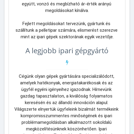
együtt, vonzó és megbízható ár-érték arányú 
megoldásokat kínálva.
Fejlett megoldásokat tervezünk, gyártunk és 
szállítunk a pelletipar számára, elismerést szerezve 
mint az ipari gépek szektorának egyik vezetője.
A legjobb ipari gépgyártó
Cégünk olyan gépek gyártására specializálódott, 
amelyek hatékonyak, energiatakarékosak és az 
ügyfél egyéni igényeihez igazodnak. Hírnevünk 
gazdag tapasztalaton, a kiválóság folyamatos 
keresésén és az állandó innováción alapul. 
Világszerte elnyertük ügyfeleink bizalmát termékeink 
kompromisszummentes minőségének és ipari 
problémamegoldásban alkalmazott sokoldalú 
megközelítésünknek köszönhetően. Ipari 