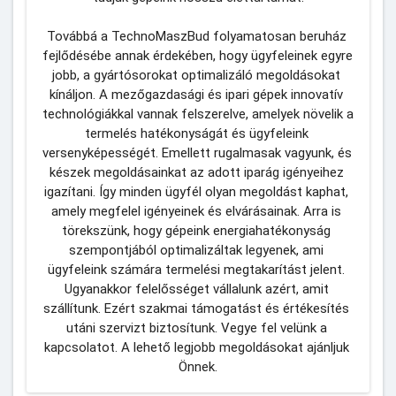
Továbbá a TechnoMaszBud folyamatosan beruház 
fejlődésébe annak érdekében, hogy ügyfeleinek egyre 
jobb, a gyártósorokat optimalizáló megoldásokat 
kínáljon. A mezőgazdasági és ipari gépek innovatív 
technológiákkal vannak felszerelve, amelyek növelik a 
termelés hatékonyságát és ügyfeleink 
versenyképességét. Emellett rugalmasak vagyunk, és 
készek megoldásainkat az adott iparág igényeihez 
igazítani. Így minden ügyfél olyan megoldást kaphat, 
amely megfelel igényeinek és elvárásainak. Arra is 
törekszünk, hogy gépeink energiahatékonyság 
szempontjából optimalizáltak legyenek, ami 
ügyfeleink számára termelési megtakarítást jelent. 
Ugyanakkor felelősséget vállalunk azért, amit 
szállítunk. Ezért szakmai támogatást és értékesítés 
utáni szervizt biztosítunk. Vegye fel velünk a 
kapcsolatot. A lehető legjobb megoldásokat ajánljuk 
Önnek.