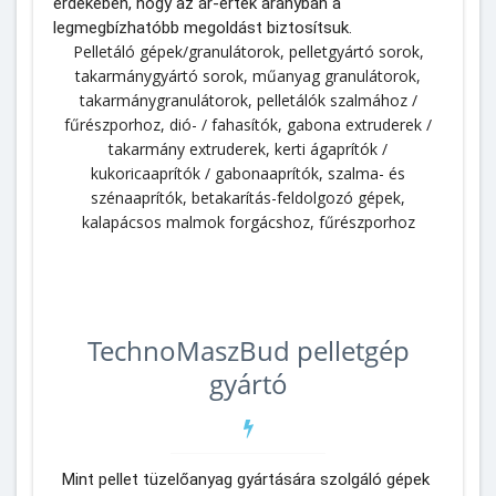
érdekében, hogy az ár-érték arányban a 
legmegbízhatóbb megoldást biztosítsuk.
Pelletáló gépek/granulátorok, pelletgyártó sorok,
takarmánygyártó sorok, műanyag granulátorok,
takarmánygranulátorok, pelletálók szalmához /
fűrészporhoz, dió- / fahasítók, gabona extruderek /
takarmány extruderek, kerti ágaprítók /
kukoricaaprítók / gabonaaprítók, szalma- és
szénaaprítók, betakarítás-feldolgozó gépek,
kalapácsos malmok forgácshoz, fűrészporhoz
TechnoMaszBud pelletgép
gyártó
Mint pellet tüzelőanyag gyártására szolgáló gépek 