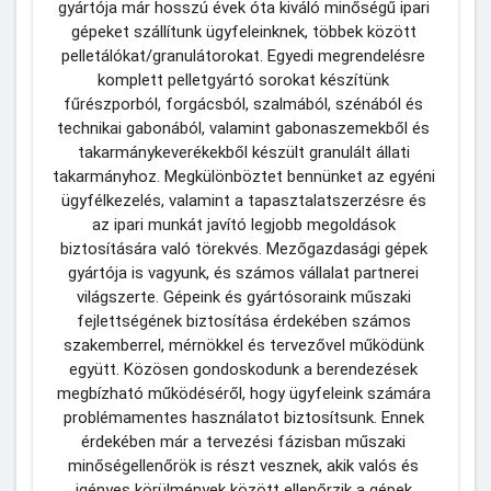
gyártója már hosszú évek óta kiváló minőségű ipari 
gépeket szállítunk ügyfeleinknek, többek között 
pelletálókat/granulátorokat. Egyedi megrendelésre 
komplett pelletgyártó sorokat készítünk 
fűrészporból, forgácsból, szalmából, szénából és 
technikai gabonából, valamint gabonaszemekből és 
takarmánykeverékekből készült granulált állati 
takarmányhoz. Megkülönböztet bennünket az egyéni 
ügyfélkezelés, valamint a tapasztalatszerzésre és 
az ipari munkát javító legjobb megoldások 
biztosítására való törekvés. Mezőgazdasági gépek 
gyártója is vagyunk, és számos vállalat partnerei 
világszerte. Gépeink és gyártósoraink műszaki 
fejlettségének biztosítása érdekében számos 
szakemberrel, mérnökkel és tervezővel működünk 
együtt. Közösen gondoskodunk a berendezések 
megbízható működéséről, hogy ügyfeleink számára 
problémamentes használatot biztosítsunk. Ennek 
érdekében már a tervezési fázisban műszaki 
minőségellenőrök is részt vesznek, akik valós és 
igényes körülmények között ellenőrzik a gépek 