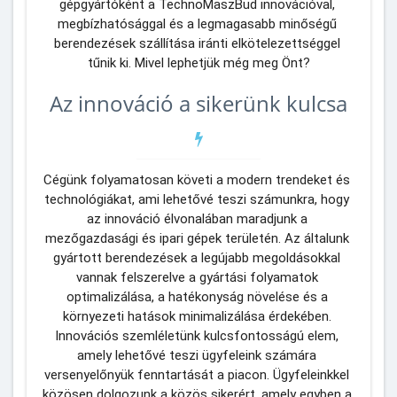
gépgyártóként a TechnoMaszBud innovációval, 
megbízhatósággal és a legmagasabb minőségű 
berendezések szállítása iránti elkötelezettséggel 
tűnik ki. Mivel lephetjük még meg Önt?
Az innováció a sikerünk kulcsa
Cégünk folyamatosan követi a modern trendeket és 
technológiákat, ami lehetővé teszi számunkra, hogy 
az innováció élvonalában maradjunk a 
mezőgazdasági és ipari gépek területén. Az általunk 
gyártott berendezések a legújabb megoldásokkal 
vannak felszerelve a gyártási folyamatok 
optimalizálása, a hatékonyság növelése és a 
környezeti hatások minimalizálása érdekében. 
Innovációs szemléletünk kulcsfontosságú elem, 
amely lehetővé teszi ügyfeleink számára 
versenyelőnyük fenntartását a piacon. Ügyfeleinkkel 
közösen dolgozunk a közös sikerért, amely egyben a 