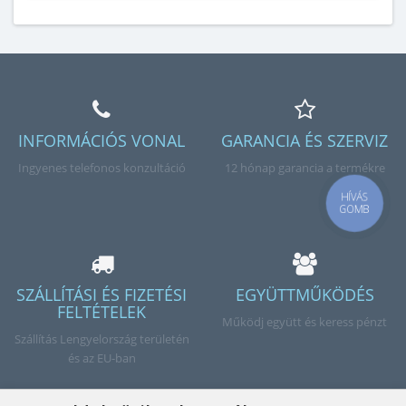
INFORMÁCIÓS VONAL
GARANCIA ÉS SZERVIZ
Ingyenes telefonos konzultáció
12 hónap garancia a termékre
HÍVÁS
GOMB
SZÁLLÍTÁSI ÉS FIZETÉSI
EGYÜTTMŰKÖDÉS
FELTÉTELEK
Működj együtt és keress pénzt
Szállítás Lengyelország területén
és az EU-ban