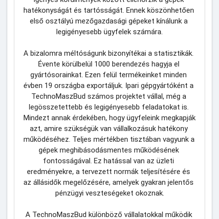
hatékonyságát és tartósságát. Ennek köszönhetően 
első osztályú mezőgazdasági gépeket kínálunk a 
legigényesebb ügyfelek számára.
A bizalomra méltóságunk bizonyítékai a statisztikák. 
Évente körülbelül 1000 berendezés hagyja el 
gyártósorainkat. Ezen felül termékeinket minden 
évben 19 országba exportáljuk. Ipari gépgyártóként a 
TechnoMaszBud számos projektet vállal, még a 
legösszetettebb és legigényesebb feladatokat is. 
Mindezt annak érdekében, hogy ügyfeleink megkapják 
azt, amire szükségük van vállalkozásuk hatékony 
működéséhez. Teljes mértékben tisztában vagyunk a 
gépek meghibásodásmentes működésének 
fontosságával. Ez hatással van az üzleti 
eredményekre, a tervezett normák teljesítésére és 
az állásidők megelőzésére, amelyek gyakran jelentős 
pénzügyi veszteségeket okoznak.
A TechnoMaszBud különböző vállalatokkal működik 