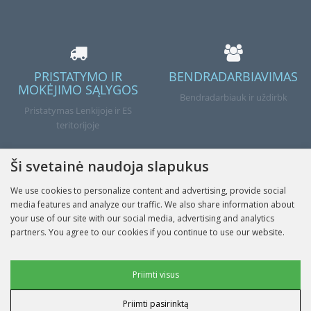
PRISTATYMO IR
BENDRADARBIAVIMAS
MOKĖJIMO SĄLYGOS
Bendradarbiauk ir uždirbk
Pristatymas Lenkijoje ir ES
teritorijoje
Ši svetainė naudoja slapukus
We use cookies to personalize content and advertising, provide social
Atlikta
media features and analyze our traffic. We also share information about
your use of our site with our social media, advertising and analytics
partners. You agree to our cookies if you continue to use our website.
INFORMACIJA
Reklaminiai slapukai
Priimti visus
MANO PASKYRA
Priimti pasirinktą
Vartotojo duomenų slapukai