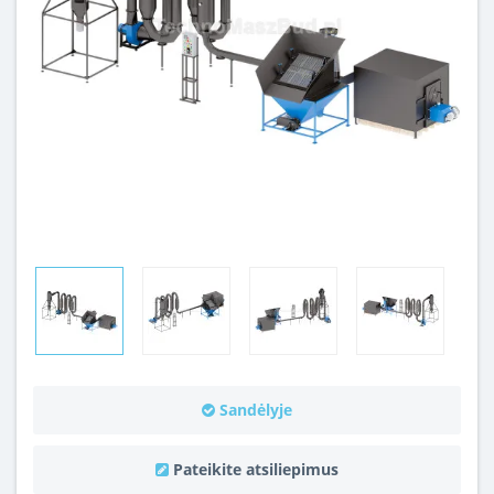
Sandėlyje
Pateikite atsiliepimus