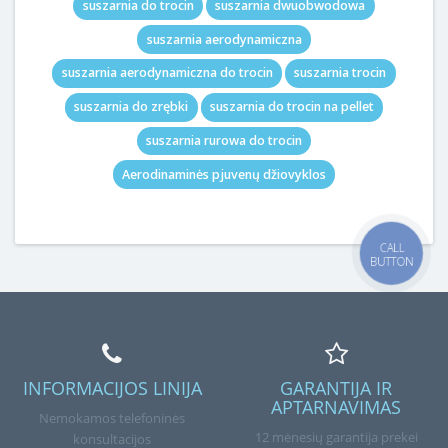
suszarnia do trocin
suszarnia dwuobwodowa
suszarnia aerodynamiczna
suszarnia aerodynamiczna do trocin
suszarnia trocin
suszarnia do zrębki
suszarnia do trocin na pellet
suszarnia rurowa do trocin
Aerodinaminės pjuvenų džiovyklos
CALL
BUTTON
INFORMACIJOS LINIJA
GARANTIJA IR
APTARNAVIMAS
Nemokamos telefoninės
12 mėnesių garantija prekei
konsultacijos