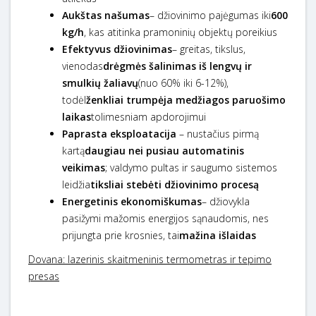
Aukštas našumas
– džiovinimo pajėgumas iki
600
kg/h
, kas atitinka pramoninių objektų poreikius
Efektyvus džiovinimas
– greitas, tikslus,
vienodas
drėgmės šalinimas iš lengvų ir
smulkių žaliavų
(nuo 60% iki 6-12%),
todėl
ženkliai trumpėja medžiagos paruošimo
laikas
tolimesniam apdorojimui
Paprasta eksploatacija
– nustačius pirmą
kartą
daugiau nei pusiau automatinis
veikimas
; valdymo pultas ir saugumo sistemos
leidžia
tiksliai stebėti džiovinimo procesą
Energetinis ekonomiškumas
– džiovykla
pasižymi mažomis energijos sąnaudomis, nes
prijungta prie krosnies, tai
mažina išlaidas
Dovana: lazerinis skaitmeninis termometras ir tepimo
presas