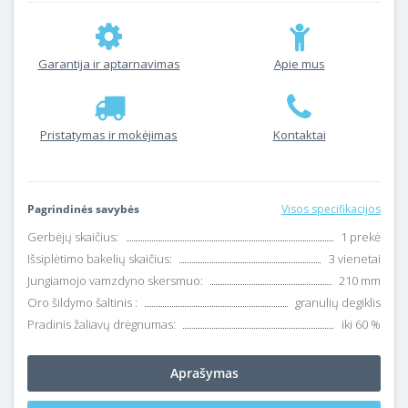
Garantija ir aptarnavimas
Apie mus
Pristatymas ir mokėjimas
Kontaktai
Pagrindinės savybės
Visos specifikacijos
Gerbėjų skaičius:
1 prekė
Išsiplėtimo bakelių skaičius:
3 vienetai
Jungiamojo vamzdyno skersmuo:
210 mm
Oro šildymo šaltinis :
granulių degiklis
Pradinis žaliavų drėgnumas:
iki 60 %
Aprašymas