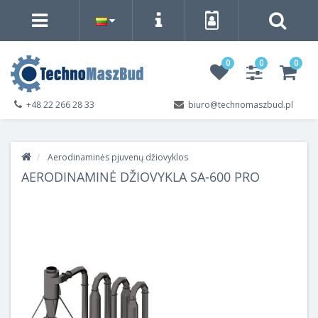
0
0
0
+48 22 266 28 33
biuro@technomaszbud.pl
Aerodinaminės pjuvenų džiovyklos
AERODINAMINĖ DŽIOVYKLA SA-600 PRO