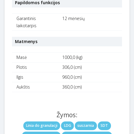
Papildomos funkcijos
Garantinis
12 mėnesių
laikotarpis
Matmenys
Masė
1000,0 (kg)
Plotis
306,0 (cm)
Ilgis
960,0 (cm)
Aukštis
360,0 (cm)
Žymos:
Linia do granulacji
LDG
suszarnia
SDT