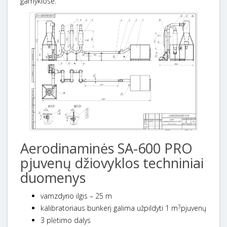
gamyklose.
Aerodinaminės SA-600 PRO
pjuvenų džiovyklos techniniai
duomenys
vamzdyno ilgis – 25 m
3
kalibratoriaus bunkerį galima užpildyti 1 m
pjuvenų
3 plėtimo dalys