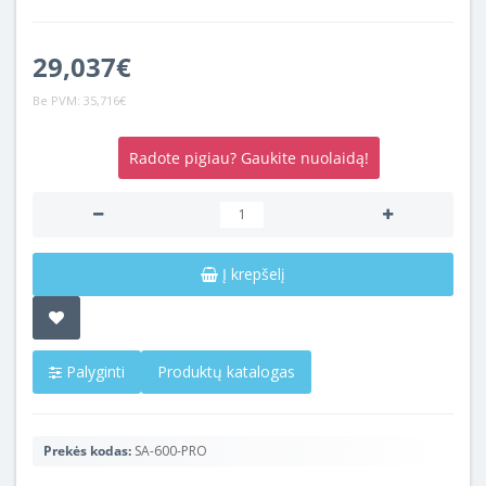
29,037€
Be PVM:
35,716€
Radote pigiau? Gaukite nuolaidą!
Į krepšelį
Palyginti
Produktų katalogas
Prekės kodas:
SA-600-PRO