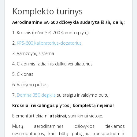
Komplekto turinys
Aerodinaminė SA-600 džiovykla sudaryta iš šių dalių:
1. Krosnis (mūrinė iš 700 šamoto plytų)
2.
KPS-600 kalibratorius-dozatorius
3. Vamzdynų sistema
4. Cikloninis radialinis dulkių ventiliatorius
5. Ciklonas
6. Valdymo pultas
7.
Domna 350 degiklis
su sraigtu ir valdymo pultu
Krosniai reikalingos plytos į komplektą neįeina!
Elementai tiekiami
atskirai
, surinkimui vietoje.
Mūsų aerodinaminės džiovyklos tiekiamos
nesumontuotos, kad būtų patogiau transportuoti ir