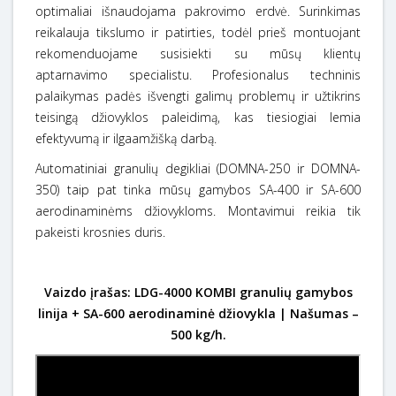
optimaliai išnaudojama pakrovimo erdvė. Surinkimas
reikalauja tikslumo ir patirties, todėl prieš montuojant
rekomenduojame susisiekti su mūsų klientų
aptarnavimo specialistu. Profesionalus techninis
palaikymas padės išvengti galimų problemų ir užtikrins
teisingą džiovyklos paleidimą, kas tiesiogiai lemia
efektyvumą ir ilgaamžišką darbą.
Automatiniai granulių degikliai (DOMNA-250 ir DOMNA-
350) taip pat tinka mūsų gamybos SA-400 ir SA-600
aerodinaminėms džiovykloms. Montavimui reikia tik
pakeisti krosnies duris.
Vaizdo įrašas: LDG-4000 KOMBI granulių gamybos
linija + SA-600 aerodinaminė džiovykla | Našumas –
500 kg/h.