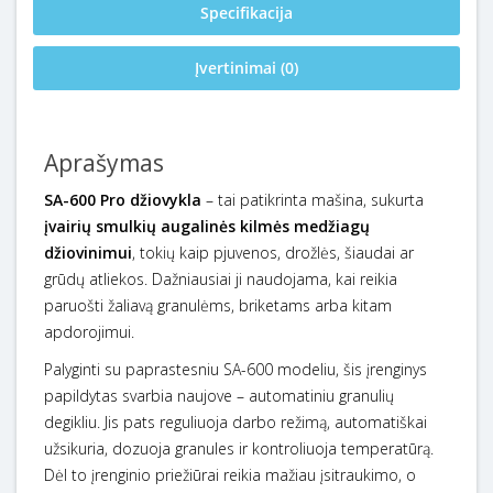
Specifikacija
Įvertinimai (0)
Aprašymas
SA-600 Pro džiovykla
– tai patikrinta mašina, sukurta
įvairių smulkių augalinės kilmės medžiagų
džiovinimui
, tokių kaip pjuvenos, drožlės, šiaudai ar
grūdų atliekos. Dažniausiai ji naudojama, kai reikia
paruošti žaliavą granulėms, briketams arba kitam
apdorojimui.
Palyginti su paprastesniu SA-600 modeliu, šis įrenginys
papildytas svarbia naujove – automatiniu granulių
degikliu. Jis pats reguliuoja darbo režimą, automatiškai
užsikuria, dozuoja granules ir kontroliuoja temperatūrą.
Dėl to įrenginio priežiūrai reikia mažiau įsitraukimo, o