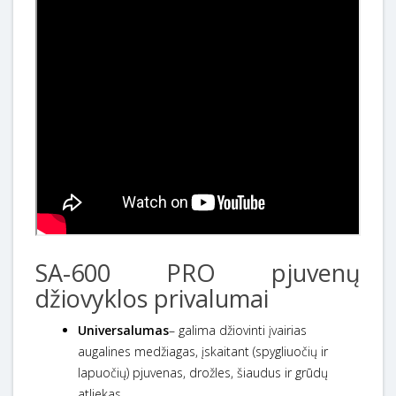
SA-600 PRO pjuvenų
džiovyklos privalumai
Universalumas
– galima džiovinti įvairias
augalines medžiagas, įskaitant (spygliuočių ir
lapuočių) pjuvenas, drožles, šiaudus ir grūdų
atliekas