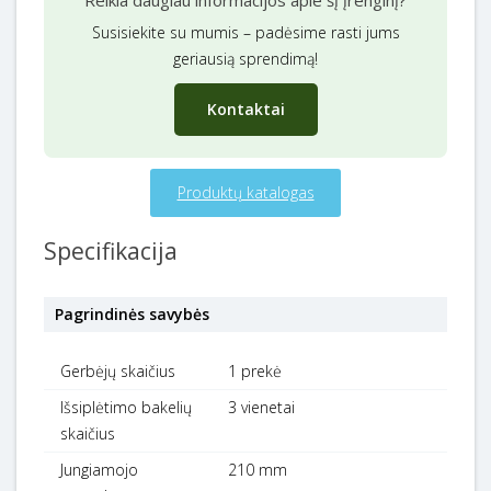
Susisiekite su mumis – padėsime rasti jums
geriausią sprendimą!
Kontaktai
Produktų katalogas
Specifikacija
Pagrindinės savybės
Gerbėjų skaičius
1 prekė
Išsiplėtimo bakelių
3 vienetai
skaičius
Jungiamojo
210 mm