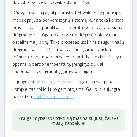
džiovykla gali veikti beveik autonomiškai.
Džiovykla veikia pagal paprastą, bet veiksmingą principą –
medžiaga juda per vamzdynų sistemą, kuria teka karštas
oras. Tinkamai parinktos temperatūros dėka, paviršiaus
drėgmė greitai išgaruoja, o vidinė drėgmė palaipsniui
pašalinama į išorę. Toks procesas užtikrina saugų ir našų
drėgmės šalinimą. Šilumos šaltiniui galima naudoti
mūrinę krosnį arba biomasės degiklį, kas leidžia išlaikyti
optimalią darbo temperatūrą. Įrenginys puikiai
suderinamas su granulių gamybos linijomis.
Sujungus su
granulių gamybos linija
gaunamas pilnas
komplektas tokio kuro gamintojams. Gali būti sujungta,
pavyzdžiui,
su LDG serijos linija.
Yra galimybė išbandyti šią mašiną su Jūsų žaliava
mūsų sandėlyje!