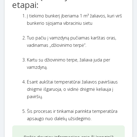
etapai:
Į tiekimo bunkerį įberiama 1 m³ žaliavos, kuri virš
bunkerio sijojama vibraciniu sietu
Tuo pačiu į vamzdyną pučiamas karštas oras,
vadinamas „džiovinimo terpė“.
Kartu su džiovinimo terpe, žaliava juda per
vamzdyną.
Esant aukštai temperatūrai žaliavos paviršiaus
drėgmė išgaruoja, o vidinė drėgmė keliauja į
paviršių.
Šis procesas ir tinkamai parinkta temperatūra
apsaugo nuo dalelių užsidegimo.
Reikia daugiau informacijos apie šį įrenginį?