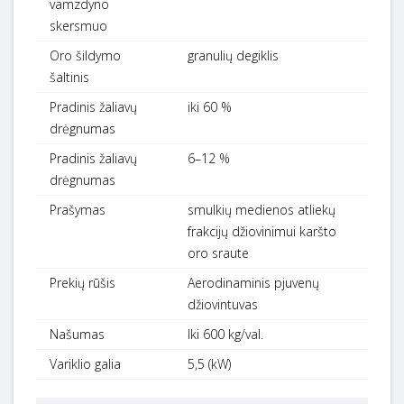
vamzdyno
skersmuo
Oro šildymo
granulių degiklis
šaltinis
Pradinis žaliavų
iki 60 %
drėgnumas
Pradinis žaliavų
6–12 %
drėgnumas
Prašymas
smulkių medienos atliekų
frakcijų džiovinimui karšto
oro sraute
Prekių rūšis
Aerodinaminis pjuvenų
džiovintuvas
Našumas
Iki 600 kg/val.
Variklio galia
5,5 (kW)