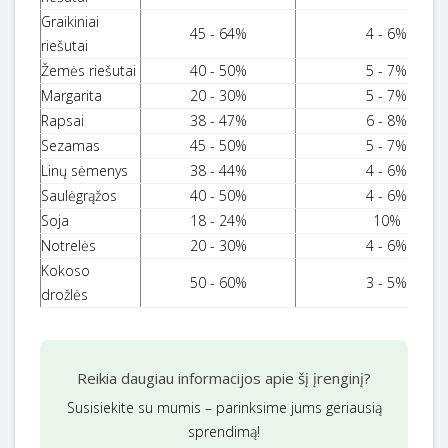
Graikiniai
45 - 64%
4 - 6%
riešutai
Žemės riešutai
40 - 50%
5 - 7%
Margarita
20 - 30%
5 - 7%
Rapsai
38 - 47%
6 - 8%
Sezamas
45 - 50%
5 - 7%
Linų sėmenys
38 - 44%
4 - 6%
Saulėgrąžos
40 - 50%
4 - 6%
Soja
18 - 24%
10%
Notrelės
20 - 30%
4 - 6%
Kokoso
50 - 60%
3 - 5%
drožlės
Reikia daugiau informacijos apie šį įrenginį?
Susisiekite su mumis – parinksime jums geriausią
sprendimą!