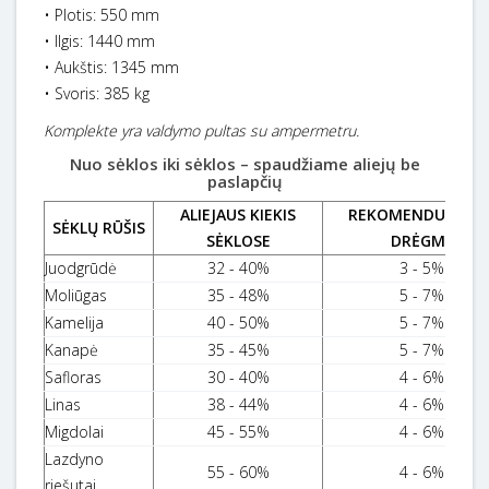
• Plotis: 550 mm
• Ilgis: 1440 mm
• Aukštis: 1345 mm
• Svoris: 385 kg
Komplekte yra valdymo pultas su ampermetru.
Nuo sėklos iki sėklos – spaudžiame aliejų be
paslapčių
ALIEJAUS KIEKIS
REKOMENDUOJAM
SĖKLŲ RŪŠIS
SĖKLOSE
DRĖGMĖ
Juodgrūdė
32 - 40%
3 - 5%
Moliūgas
35 - 48%
5 - 7%
Kamelija
40 - 50%
5 - 7%
Kanapė
35 - 45%
5 - 7%
Safloras
30 - 40%
4 - 6%
Linas
38 - 44%
4 - 6%
Migdolai
45 - 55%
4 - 6%
Lazdyno
55 - 60%
4 - 6%
riešutai