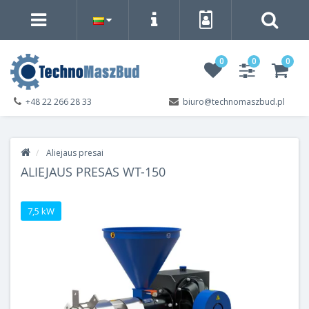
0
0
0
+48 22 266 28 33
biuro@technomaszbud.pl
Aliejaus presai
ALIEJAUS PRESAS WT-150
7,5 kW