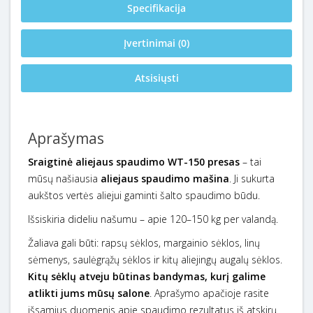
Specifikacija
Įvertinimai (0)
Atsisiųsti
Aprašymas
Sraigtinė aliejaus spaudimo WT-150 presas
– tai
mūsų našiausia
aliejaus spaudimo mašina
. Ji sukurta
aukštos vertės aliejui gaminti šalto spaudimo būdu.
Išsiskiria dideliu našumu – apie 120–150 kg per valandą.
Žaliava gali būti: rapsų sėklos, margainio sėklos, linų
sėmenys, saulėgrąžų sėklos ir kitų aliejingų augalų sėklos.
Kitų sėklų atveju būtinas bandymas, kurį galime
atlikti jums mūsų salone
. Aprašymo apačioje rasite
išsamius duomenis apie spaudimo rezultatus iš atskirų