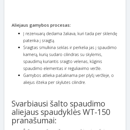
Aliejaus gamybos procesas:
Į rezervuarą dedama žaliava, kuri tada per sklendę
patenka į sraigtą.
Sraigtas smulkina sėklas ir perkelia jas į spaudimo
kamerą, kurią sudaro cilindras su skylėmis,
spaudimą kuriantis sraigto velenas, kūginis
spaudimo elementas ir reguliavimo veržlė.
Gamybos atlieka pašalinama per plyšį veržlėje, o
aliejus išteka per skylutes cilindre.
Svarbiausi šalto spaudimo
aliejaus spaudyklės WT-150
pranašumai: