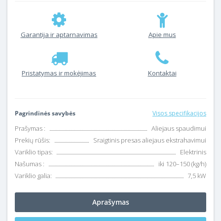
Garantija ir aptarnavimas
Apie mus
Pristatymas ir mokėjimas
Kontaktai
Pagrindinės savybės
Visos specifikacijos
Prašymas :
Aliejaus spaudimui
Prekių rūšis:
Sraigtinis presas aliejaus ekstrahavimui
Variklio tipas:
Elektrinis
Našumas :
iki 120–150 (kg/h)
Variklio galia:
7,5 kW
Aprašymas