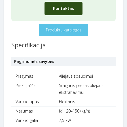
Kontaktas
Produktų katalogas
Specifikacija
Pagrindinės savybės
Prašymas
Aliejaus spaudimui
Prekių rūšis
Sraigtinis presas aliejaus
ekstrahavimui
Variklio tipas
Elektrinis
Našumas
iki 120–150 (kg/h)
Variklio galia
7,5 kW