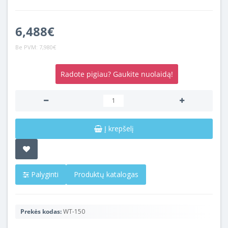
6,488€
Be PVM:
7,980€
Radote pigiau? Gaukite nuolaidą!
Į krepšelį
Palyginti
Produktų katalogas
Prekės kodas:
WT-150