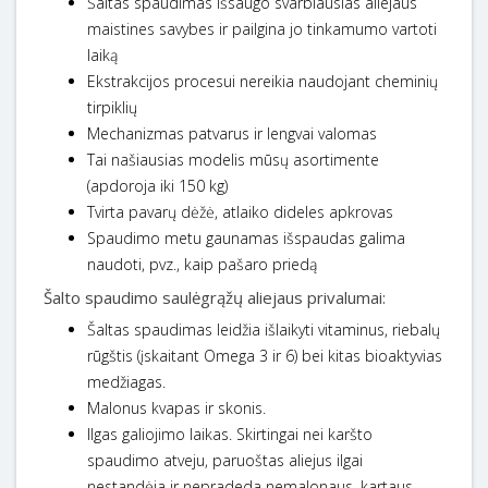
Šaltas spaudimas išsaugo svarbiausias aliejaus
maistines savybes ir pailgina jo tinkamumo vartoti
laiką
Ekstrakcijos procesui nereikia naudojant cheminių
tirpiklių
Mechanizmas patvarus ir lengvai valomas
Tai našiausias modelis mūsų asortimente
(apdoroja iki 150 kg)
Tvirta pavarų dėžė, atlaiko dideles apkrovas
Spaudimo metu gaunamas išspaudas galima
naudoti, pvz., kaip pašaro priedą
Šalto spaudimo saulėgrąžų aliejaus privalumai:
Šaltas spaudimas leidžia išlaikyti vitaminus, riebalų
rūgštis (įskaitant Omega 3 ir 6) bei kitas bioaktyvias
medžiagas.
Malonus kvapas ir skonis.
Ilgas galiojimo laikas. Skirtingai nei karšto
spaudimo atveju, paruoštas aliejus ilgai
nestandėja ir nepradeda nemalonaus, kartaus