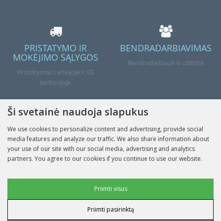
PRISTATYMO IR
BENDRADARBIAVIMAS
MOKĖJIMO SĄLYGOS
Bendradarbiauk ir uždirbk
Pristatymas Lenkijoje ir ES
teritorijoje
Ši svetainė naudoja slapukus
We use cookies to personalize content and advertising, provide social
Atlikta
media features and analyze our traffic. We also share information about
your use of our site with our social media, advertising and analytics
partners. You agree to our cookies if you continue to use our website.
INFORMACIJA
Reklaminiai slapukai
Priimti visus
MANO PASKYRA
Priimti pasirinktą
Vartotojo duomenų slapukai