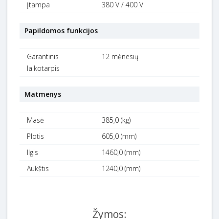
Įtampa
380 V / 400 V
Papildomos funkcijos
Garantinis
12 mėnesių
laikotarpis
Matmenys
Masė
385,0 (kg)
Plotis
605,0 (mm)
Ilgis
1460,0 (mm)
Aukštis
1240,0 (mm)
Žymos: