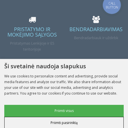
CALL
BUTTON
PRISTATYMO IR
BENDRADARBIAVIMAS
MOKĖJIMO SĄLYGOS
Bendradarbiauk ir uždirbk
Pristatymas Lenkijoje ir ES
teritorijoje
Ši svetainė naudoja slapukus
We use cookies to personalize content and advertising, provide social
Atlikta
media features and analyze our traffic. We also share information about
your use of our site with our social media, advertising and analytics
partners. You agree to our cookies if you continue to use our website.
INFORMACIJA
Reklaminiai slapukai
Priimti visus
MANO PASKYRA
Priimti pasirinktą
Vartotojo duomenų slapukai