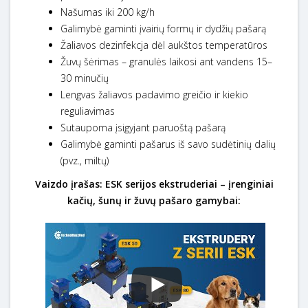
Našumas iki 200 kg/h
Galimybė gaminti įvairių formų ir dydžių pašarą
Žaliavos dezinfekcja dėl aukštos temperatūros
Žuvų šėrimas – granulės laikosi ant vandens 15–
30 minučių
Lengvas žaliavos padavimo greičio ir kiekio
reguliavimas
Sutaupoma įsigyjant paruoštą pašarą
Galimybė gaminti pašarus iš savo sudėtinių dalių
(pvz., miltų)
Vaizdo įrašas: ESK serijos ekstruderiai – įrenginiai
kačių, šunų ir žuvų pašaro gamybai: