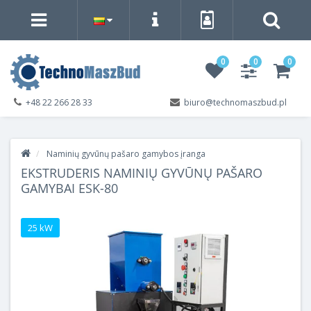
0
0
0
+48 22 266 28 33
biuro@technomaszbud.pl
Naminių gyvūnų pašaro gamybos įranga
EKSTRUDERIS NAMINIŲ GYVŪNŲ PAŠARO
GAMYBAI ESK-80
25 kW