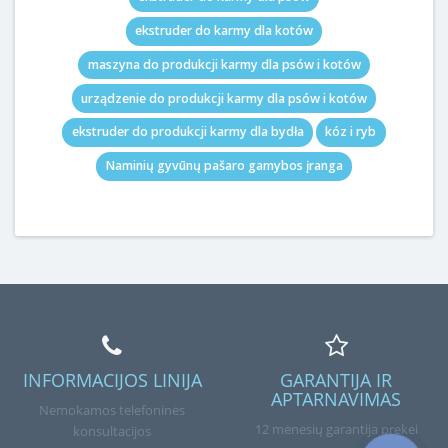
ekstruder do karmy dla kotów
maszyna do produkcji karmy dla psów i kotów
urządzenie do produkcji karmy dla psów i kotów
ekstruder do produkcji karmy dla bydła
kóz i ryb
Naminių gyvūnų pašaro gamybos įranga
INFORMACIJOS LINIJA
GARANTIJA IR
APTARNAVIMAS
Nemokamos telefoninės
12 mėnesių garantija prekei
konsultacijos