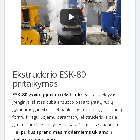
Ekstruderio ESK-80
pritaikymas
ESK-80 gyvūnų pašaro ekstruderis
– tai efektyvus
įrenginys, skirtas subalansuoto pašaro įvairių rūšių
gyvūnams gamybai. Dėl patikimos technologijos, įvairių
formų ir reguliuojamų parametrų, ekstruderis leidžia
gaminti aukštos kokybės pašarą žemomis sąnaudomis
.
Tai puikus sprendimas moderniems ūkiams ir
pašarų gamintojams.