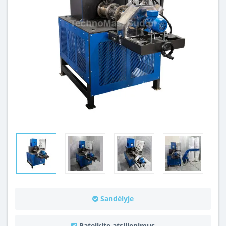
Sandėlyje
Pateikite atsiliepimus