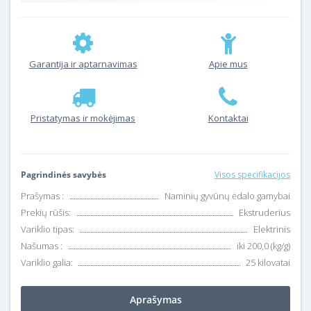
Garantija ir aptarnavimas
Apie mus
Pristatymas ir mokėjimas
Kontaktai
Pagrindinės savybės
Visos specifikacijos
Prašymas :
Naminių gyvūnų ėdalo gamybai
Prekių rūšis:
Ekstruderius
Variklio tipas:
Elektrinis
Našumas :
iki 200,0 (kg/g)
Variklio galia:
25 kilovatai
Aprašymas