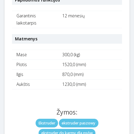
Garantinis
12 mėnesių
laikotarpis
Matmenys
Masė
300,0 (kg)
Plotis
1520,0 (mm)
Ilgis
870,0 (mm)
Aukštis
1230,0 (mm)
Žymos:
Ekstruder
ekstruder paszowy
ekstruder do karmy dla psów