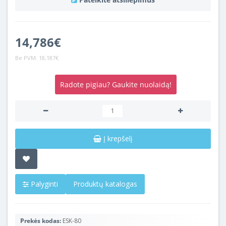
14,786€
Be PVM:
18,187€
Radote pigiau? Gaukite nuolaidą!
Į krepšelį
Palyginti
Produktų katalogas
Prekės kodas:
ESK-80