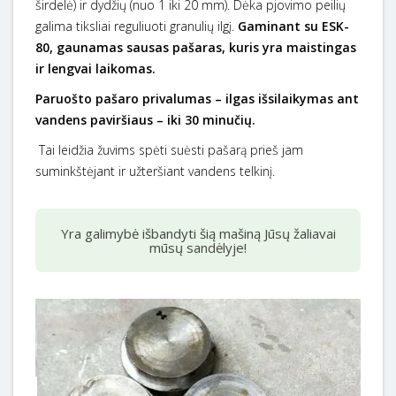
širdelė) ir dydžių (nuo 1 iki 20 mm). Dėka pjovimo peilių
galima tiksliai reguliuoti granulių ilgį.
Gaminant su ESK-
80, gaunamas sausas pašaras, kuris yra maistingas
ir lengvai laikomas.
Paruošto pašaro privalumas – ilgas išsilaikymas ant
vandens paviršiaus – iki 30 minučių.
Tai leidžia žuvims spėti suėsti pašarą prieš jam
suminkštėjant ir užteršiant vandens telkinį.
Yra galimybė išbandyti šią mašiną Jūsų žaliavai
mūsų sandėlyje!