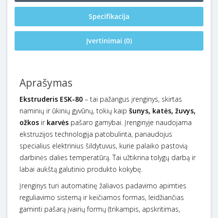
Specifikacija
Įvertinimai (0)
Aprašymas
Ekstruderis ESK-80
– tai pažangus įrenginys, skirtas
naminių ir ūkinių gyvūnų, tokių kaip
šunys, katės, žuvys,
ožkos
ir
karvės
pašaro gamybai. Įrenginyje naudojama
ekstruzijos technologija patobulinta, panaudojus
specialius elektrinius šildytuvus, kurie palaiko pastovią
darbinės dalies temperatūrą. Tai užtikrina tolygų darbą ir
labai aukštą galutinio produkto kokybę.
Įrenginys turi automatinę žaliavos padavimo apimties
reguliavimo sistemą ir keičiamos formas, leidžiančias
gaminti pašarą įvairių formų (trikampis, apskritimas,