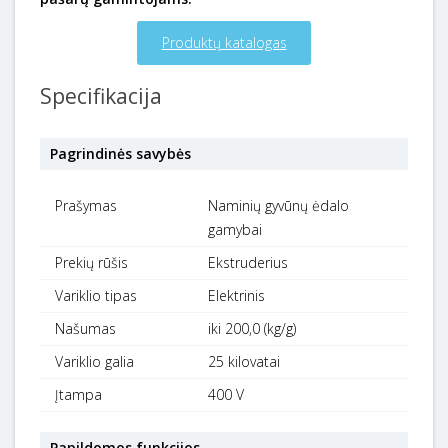
Produktų katalogas
Specifikacija
Pagrindinės savybės
Prašymas
Naminių gyvūnų ėdalo
gamybai
Prekių rūšis
Ekstruderius
Variklio tipas
Elektrinis
Našumas
iki 200,0 (kg/g)
Variklio galia
25 kilovatai
Įtampa
400 V
Papildomos funkcijos