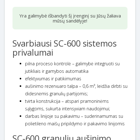
Yra galimybė išbandyti šį įrenginį su Jūsų žaliava
mūsų sandėlyje!
Svarbiausi SC-600 sistemos
privalumai
pilna proceso kontrolė
– galimybė integruoti su
jutikliais ir gamybos automatika
efektyvumas ir patikimumas
aušinimo rezervuaro talpa
– 0,6 m³, leidžia dirbti su
didesnėmis granulių partijomis;
tvirta konstrukcija
– atspari pramoninėms
sąlygoms, sukurta intensyviam naudojimui;
darbas linijoje su pakavimu
– suderinamumas su
polietileno maišų pripildymo ir pakavimo linijomis
SC-600 granulių aušinimo