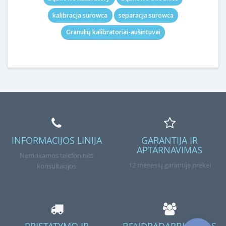
kalibracja surowca
separacja surowca
Granulių kalibratoriai-aušintuvai
INFORMACIJOS LINIJA
GARANTIJA IR
APTARNAVIMAS
Nemokamos telefoninės
12 mėnesių garantija prekei
konsultacijos
PRISTATYMO IR
BENDRADARBIAVIMAS