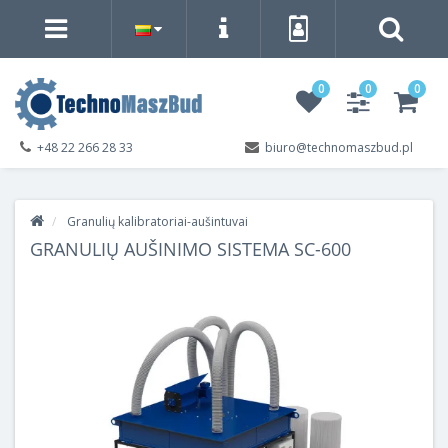
0
0
0
+48 22 266 28 33
biuro@technomaszbud.pl
Granulių kalibratoriai-aušintuvai
GRANULIŲ AUŠINIMO SISTEMA SC-600