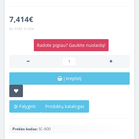
7,414€
Be PVM:
9,120€
Radote pigiau? Gaukite nuolaidą!
Į krepšelį
Palyginti
Produktų katalogas
Prekės kodas:
SC-600