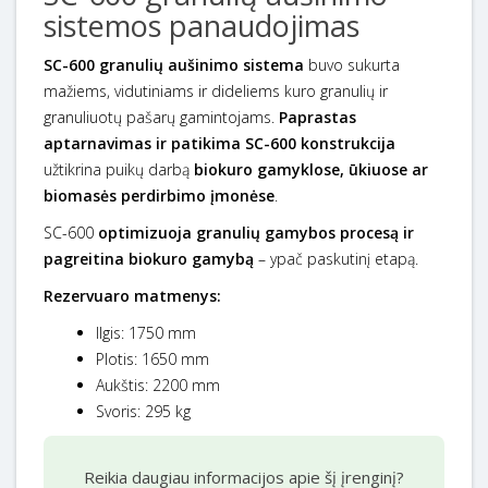
sistemos panaudojimas
SC-600 granulių aušinimo sistema
buvo sukurta
mažiems, vidutiniams ir dideliems kuro granulių ir
granuliuotų pašarų gamintojams.
Paprastas
aptarnavimas ir patikima SC-600 konstrukcija
užtikrina puikų darbą
biokuro gamyklose, ūkiuose ar
biomasės perdirbimo įmonėse
.
SC-600
optimizuoja granulių gamybos procesą ir
pagreitina biokuro gamybą
– ypač paskutinį etapą.
Rezervuaro matmenys:
Ilgis: 1750 mm
Plotis: 1650 mm
Aukštis: 2200 mm
Svoris: 295 kg
Reikia daugiau informacijos apie šį įrenginį?