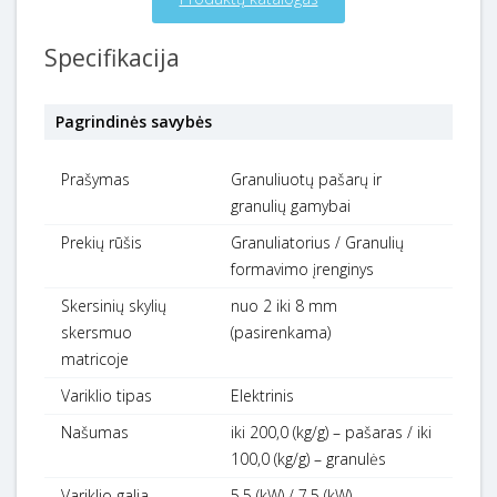
Specifikacija
Pagrindinės savybės
Prašymas
Granuliuotų pašarų ir
granulių gamybai
Prekių rūšis
Granuliatorius / Granulių
formavimo įrenginys
Skersinių skylių
nuo 2 iki 8 mm
skersmuo
(pasirenkama)
matricoje
Variklio tipas
Elektrinis
Našumas
iki 200,0 (kg/g) – pašaras / iki
100,0 (kg/g) – granulės
Variklio galia
5,5 (kW) / 7,5 (kW)