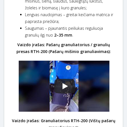
mišinius, šieną, šiaudus, saulėgrąžų lukštus,
žoleles ir biomasę į kuro granules;
Lengvas naudojimas – greitai keičiama matrica ir
paprasta priežiūra;
Saugumas – pjaunantis peiliukas reguliuoja
granulių ilgį nuo
2–35 mm
.
Vaizdo įrašas: Pašarų granuliatorius / granulių
presas RTH-200 (Pašarų mišinio granuliavimas):
Vaizdo įrašas: Granuliatorius RTH-200 (Vištų pašarų