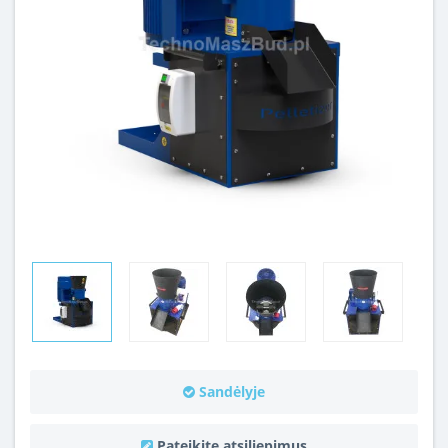
Sandėlyje
Pateikite atsiliepimus