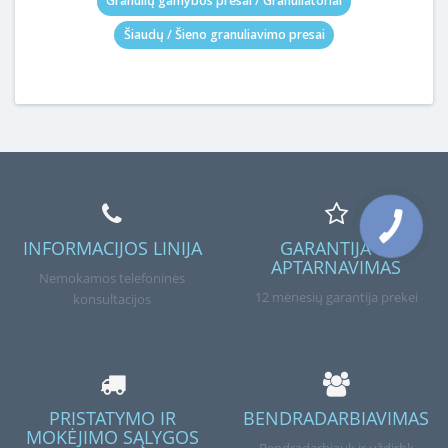
Granulių gamybos presai / Granuliatoriai
Šiaudų / Šieno granuliavimo presai
INFORMACIJOS LINIJA
GARANTIJA IR
APTARNAVIMAS
Nemokamos telefoninės
12 mėnesių garantija prekei
konsultacijos
PRISTATYMO IR
BENDRADARBIAVIMAS
MOKĖJIMO SĄLYGOS