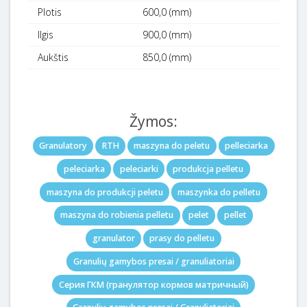
Plotis
600,0 (mm)
Ilgis
900,0 (mm)
Aukštis
850,0 (mm)
Žymos:
Granulatory
RTH
maszyna do peletu
pelleciarka
peleciarka
peleciarki
produkcja pelletu
maszyna do produkcji peletu
maszynka do pelletu
maszyna do robienia pelletu
pelet
pellet
granulator
prasy do pelletu
Granulių gamybos presai / granuliatoriai
Серия ГКМ (гранулятoр кoрмов матричный)