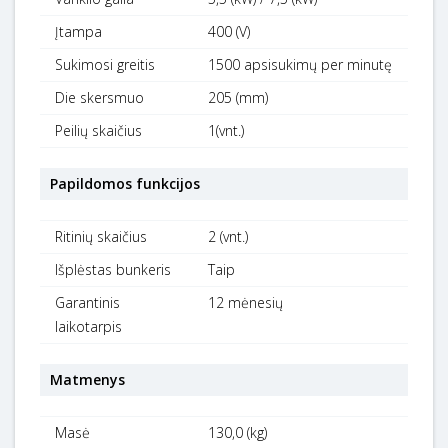
Įtampa
400 (V)
Sukimosi greitis
1500 apsisukimų per minutę
Die skersmuo
205 (mm)
Peilių skaičius
1(vnt.)
Papildomos funkcijos
Ritinių skaičius
2 (vnt.)
Išplėstas bunkeris
Taip
Garantinis
12 mėnesių
laikotarpis
Matmenys
Masė
130,0 (kg)