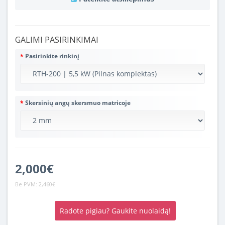
GALIMI PASIRINKIMAI
Pasirinkite rinkinį
Skersinių angų skersmuo matricoje
2,000€
Be PVM:
2,460€
Radote pigiau? Gaukite nuolaidą!