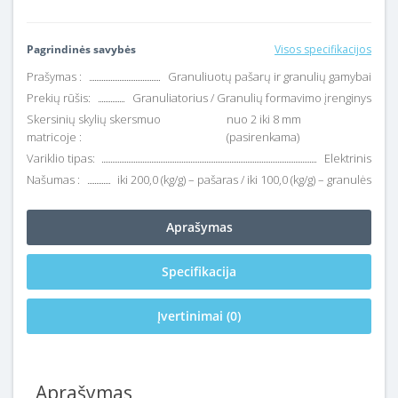
Pagrindinės savybės
Visos specifikacijos
Prašymas :
Granuliuotų pašarų ir granulių gamybai
Prekių rūšis:
Granuliatorius / Granulių formavimo įrenginys
Skersinių skylių skersmuo
nuo 2 iki 8 mm
matricoje :
(pasirenkama)
Variklio tipas:
Elektrinis
Našumas :
iki 200,0 (kg/g) – pašaras / iki 100,0 (kg/g) – granulės
Aprašymas
Specifikacija
Įvertinimai (0)
Aprašymas