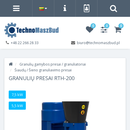
0
0
0
+48 22 266 28 33
biuro@technomaszbud.pl
Granulių gamybos presai / granuliatoriai
Šiaudų / Šieno granuliavimo presai
GRANULIŲ PRESAI RTH-200
7,5 kW
5,5 kW