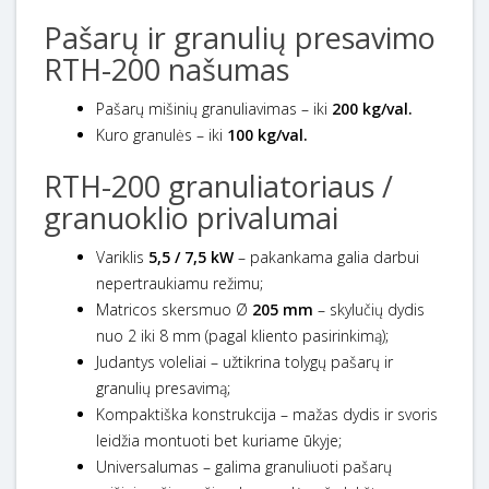
Pašarų ir granulių presavimo
RTH-200 našumas
Pašarų mišinių granuliavimas – iki
200 kg/val.
Kuro granulės – iki
100 kg/val.
RTH-200 granuliatoriaus /
granuoklio privalumai
Variklis
5,5 / 7,5 kW
– pakankama galia darbui
nepertraukiamu režimu;
Matricos skersmuo Ø
205 mm
– skylučių dydis
nuo 2 iki 8 mm (pagal kliento pasirinkimą);
Judantys voleliai – užtikrina tolygų pašarų ir
granulių presavimą;
Kompaktiška konstrukcija – mažas dydis ir svoris
leidžia montuoti bet kuriame ūkyje;
Universalumas – galima granuliuoti pašarų