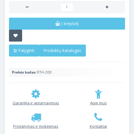
Į krepšelį
Palyginti
Produktų katalogas
Prekės kodas:
RTH-200
Garantija ir aptarnavimas
Apie mus
Pristatymas ir mokėjimas
Kontaktai