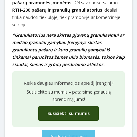
pašarų pramonės įmonėms
. Dėl savo universalumo
RTH-200 pašarų ir granulių granuliatorius
idealiai
tinka naudoti tiek ūkyje, tiek pramonėje ar komercinėje
veikloje.
*Granuliatorius nėra skirtas pjuvenų granuliavimui ar
medžio granulių gamybai. Įrenginys skirtas
granuliuotų pašarų ir kuro granulių gamybai iš
tinkamai paruoštos žemės ūkio biomasės, tokios kaip
šiaudai, šienas ir grūdų perdirbimo atliekos.
Reikia daugiau informacijos apie šį įrenginį?
Susisiekite su mumis – patarsime geriausią
sprendimą Jums!
Susisiekti su mumis
Produktų katalogas