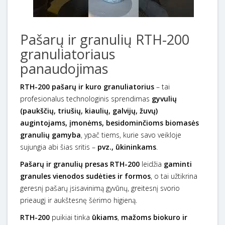
Pašarų ir granulių RTH-200
granuliatoriaus
panaudojimas
RTH-200 pašarų ir kuro granuliatorius
– tai
profesionalus technologinis sprendimas
gyvulių
(paukščių, triušių, kiaulių, galvijų, žuvų)
augintojams, įmonėms, besidominčioms biomasės
granulių gamyba
, ypač tiems, kurie savo veikloje
sujungia abi šias sritis –
pvz., ūkininkams
.
Pašarų ir granulių presas RTH-200
leidžia
gaminti
granules vienodos sudėties
ir formos
, o tai užtikrina
geresnį pašarų įsisavinimą gyvūnų, greitesnį svorio
prieaugį ir aukštesnę šėrimo higieną.
RTH-200
puikiai tinka
ūkiams
,
mažoms biokuro ir