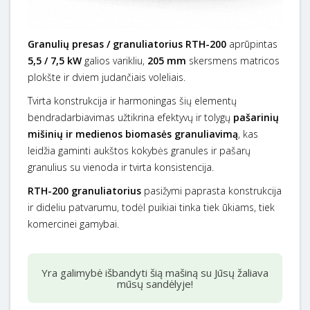
Granulių presas / granuliatorius RTH-200
aprūpintas
5,5 / 7,5 kW
galios varikliu,
205 mm
skersmens matricos
plokšte ir dviem judančiais voleliais.
Tvirta konstrukcija ir harmoningas šių elementų
bendradarbiavimas užtikrina efektyvų ir tolygų
pašarinių
mišinių ir medienos biomasės granuliavimą
, kas
leidžia gaminti aukštos kokybės granules ir pašarų
granulius su vienoda ir tvirta konsistencija.
RTH-200 granuliatorius
pasižymi paprasta konstrukcija
ir dideliu patvarumu, todėl puikiai tinka tiek ūkiams, tiek
komercinei gamybai.
Yra galimybė išbandyti šią mašiną su Jūsų žaliava
mūsų sandėlyje!