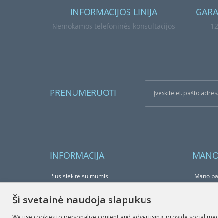
INFORMACIJOS LINIJA
GARA
Nemokamos telefoninės konsultacijos
12
PRENUMERUOTI
INFORMACIJA
MANO
Susisiekite su mumis
Mano pa
Grąžinimo forma
Užsakymų
Ši svetainė naudoja slapukus
Parduotuvės žemėlapis
Pageida
We use cookies to personalize content and advertising, provide social medi