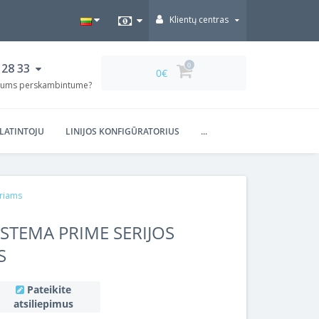
Klientų centras
 28 33
0
0€
d jums perskambintume?
PLATINTOJU
LINIJOS KONFIGŪRATORIUS
...
oriams
STEMA PRIME SERIJOS
S
Pateikite
atsiliepimus