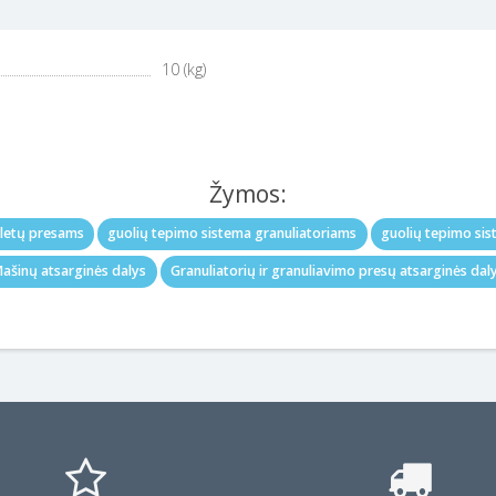
10 (kg)
Žymos:
eletų presams
guolių tepimo sistema granuliatoriams
guolių tepimo si
ašinų atsarginės dalys
Granuliatorių ir granuliavimo presų atsarginės dal