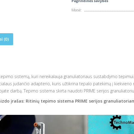
Pagrindinės savybės
Masė:
i (0)
epimo sistemą, kuri nereikalauja granuliatoriaus sustabdymo tepimui. V
laus judančio adapterio, kuris užtikrina tepalo patekimą į kiekvieno rit
zuojate darbą. Tepimo sistema skirta naudoti PRIME serijos granuliatori
izdo įrašas: Ritinių tepimo sistema PRIME serijos granuliatoria