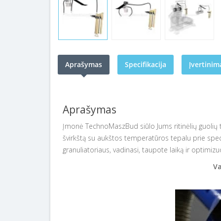
Aprašymas
Specifikacija
Įvertinima
Aprašymas
Įmonė TechnoMaszBud siūlo Jums ritinėlių guolių t
švirkštą su aukštos temperatūros tepalu prie specia
granuliatoriaus, vadinasi, taupote laiką ir optimi
Va