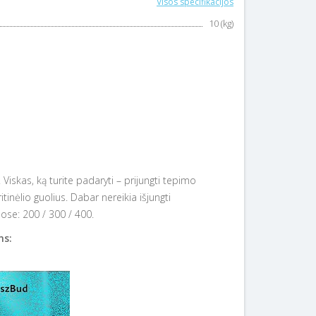
Visos specifikacijos
10 (kg)
iskas, ką turite padaryti – prijungti tepimo
inėlio guolius. Dabar nereikia išjungti
uose: 200 / 300 / 400.
ms: