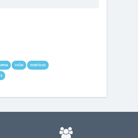
stema
volai
matricos
ys