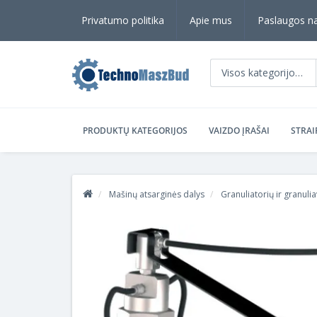
Privatumo politika
Apie mus
Paslaugos n
Visos kategorijos
PRODUKTŲ KATEGORIJOS
VAIZDO ĮRAŠAI
STRAI
Mašinų atsarginės dalys
Granuliatorių ir granuli