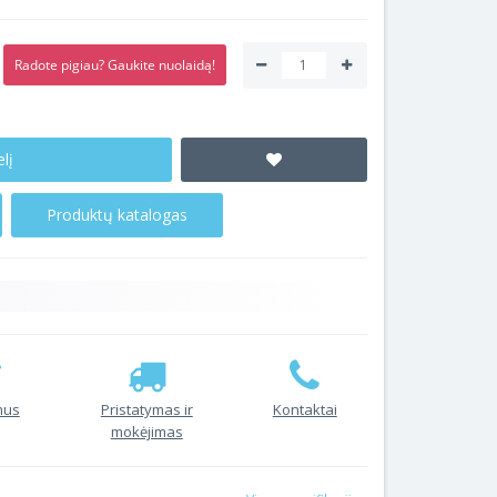
Radote pigiau? Gaukite nuolaidą!
elį
Produktų katalogas
mus
Pristatymas ir
Kontaktai
mokėjimas