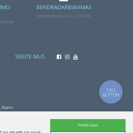
JIMO
BENDRADARBIAVIMAS
Bendradarbiauk ir uždirbk
torijoje
SEKITE MUS
CALL
BUTTON
, Słupno
Priimti visus
 our site with our social