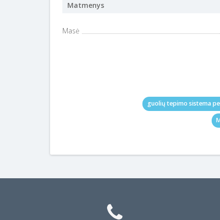
Matmenys
Masė
guolių tepimo sistema p
M