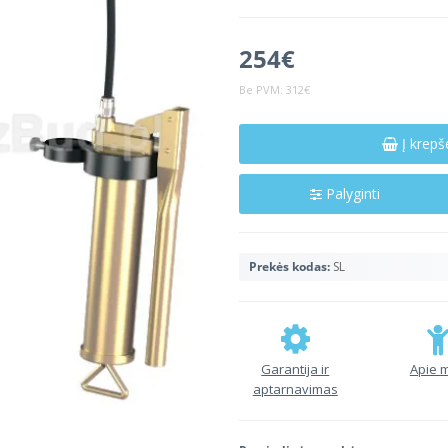
254€
Be PVM:
312€
Į krepš
Palyginti
Prekės kodas:
SL
Garantija ir
Apie 
aptarnavimas