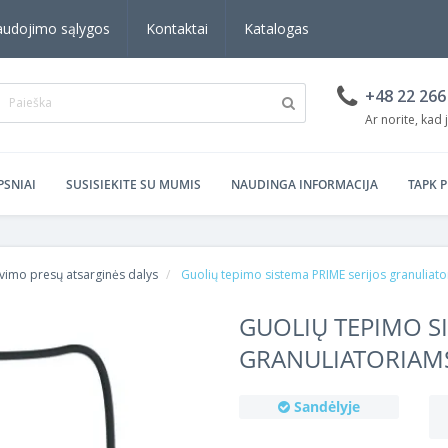
audojimo sąlygos
Kontaktai
Katalogas
+48 22 266
Ar norite, ka
PSNIAI
SUSISIEKITE SU MUMIS
NAUDINGA INFORMACIJA
TAPK 
avimo presų atsarginės dalys
Guolių tepimo sistema PRIME serijos granuliat
GUOLIŲ TEPIMO SI
GRANULIATORIAM
Sandėlyje