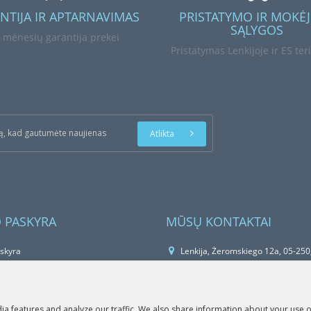
NTIJA IR APTARNAVIMAS
PRISTATYMO IR MOKĖ
SĄLYGOS
 mėnesių garantija prekei
Pristatymas Lenkijoje ir ES teri
Atlikta
 PASKYRA
MŪSŲ KONTAKTAI
skyra
Lenkija, Żeromskiego 12a, 05-250
 istorija
+48 22 266 28 33
vimų sąrašas
biuro@technomaszbud.pl
a features and analyze our traffic. We also share information about your use of