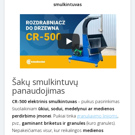
smulkintuvas
Šakų smulkintuvų
panaudojimas
CR-500 elektrinis smulkintuvas
– puikus pasirinkimas
šiuolaikiniam
ūkiui, sodui, medelynui ar medienos
perdirbimo įmonei
. Puikiai tinka
granuliavimo linijoms
,
pvz.,
gaminant briketus ir granules
(kuro granules).
Nepakeičiamas visur, kur reikalingos
medienos