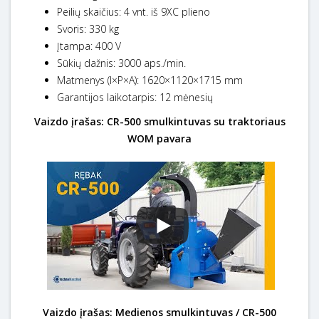
Peilių skaičius: 4 vnt. iš 9ХС plieno
Svoris: 330 kg
Įtampa: 400 V
Sūkių dažnis: 3000 aps./min.
Matmenys (I×P×A): 1620×1120×1715 mm
Garantijos laikotarpis: 12 mėnesių
Vaizdo įrašas: CR-500 smulkintuvas su traktoriaus
WOM pavara
Vaizdo įrašas: Medienos smulkintuvas / CR-500