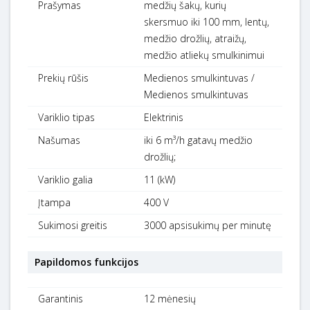
Prašymas
medžių šakų, kurių
skersmuo iki 100 mm, lentų,
medžio drožlių, atraižų,
medžio atliekų smulkinimui
Prekių rūšis
Medienos smulkintuvas /
Medienos smulkintuvas
Variklio tipas
Elektrinis
Našumas
iki 6 m³/h gatavų medžio
drožlių;
Variklio galia
11 (kW)
Įtampa
400 V
Sukimosi greitis
3000 apsisukimų per minutę
Papildomos funkcijos
Garantinis
12 mėnesių