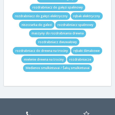
rozdrabniacz do gałęzi spalinowy
rozdrabniacz do gałęzi elektryczny
rębak elektryczny
niszczarka do galezi
rozdrabniacz spalinowy
maszyny do rozdrabniania drewna
rozdrabniacz dwuwałowy
rozdrabniacz do drewna na trociny
rębaki ślimakowe
mielenie drewna na trociny
rozdrabniacze
Medienos smulkintuvai / Šakų smulkintuvai