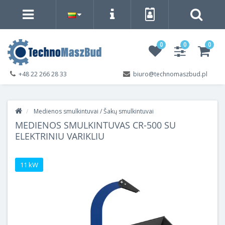
0
0
0
+48 22 266 28 33
biuro@technomaszbud.pl
Medienos smulkintuvai / Šakų smulkintuvai
MEDIENOS SMULKINTUVAS CR-500 SU
ELEKTRINIU VARIKLIU
11 kW