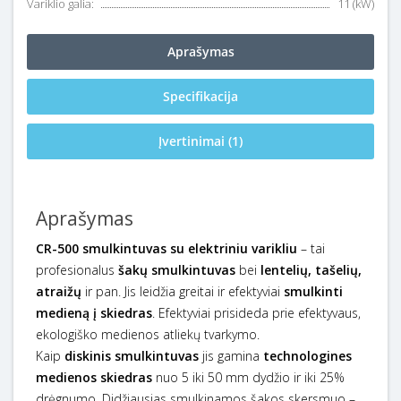
Variklio galia:
11 (kW)
Aprašymas
Specifikacija
Įvertinimai (1)
Aprašymas
CR-500 smulkintuvas su elektriniu varikliu
– tai
profesionalus
šakų smulkintuvas
bei
lentelių, tašelių,
atraižų
ir pan. Jis leidžia greitai ir efektyviai
smulkinti
medieną į skiedras
. Efektyviai prisideda prie efektyvaus,
ekologiško medienos atliekų tvarkymo.
Kaip
diskinis smulkintuvas
jis gamina
technologines
medienos skiedras
nuo 5 iki 50 mm dydžio ir iki 25%
drėgnumo. Didžiausias smulkinamos šakos skersmuo –