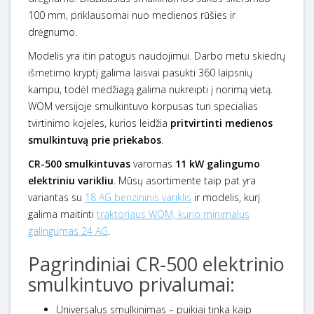
100 mm, priklausomai nuo medienos rūšies ir
drėgnumo.
Modelis yra itin patogus naudojimui. Darbo metu skiedrų
išmetimo kryptį galima laisvai pasukti 360 laipsnių
kampu, todėl medžiagą galima nukreipti į norimą vietą.
WOM versijoje smulkintuvo korpusas turi specialias
tvirtinimo kojeles, kurios leidžia
pritvirtinti medienos
smulkintuvą prie priekabos
.
CR-500 smulkintuvas
varomas
11 kW galingumo
elektriniu varikliu
. Mūsų asortimente taip pat yra
variantas su
18 AG benzininis variklis
ir modelis, kurį
galima maitinti
traktoriaus WOM, kurio minimalus
galingumas 24 AG
.
Pagrindiniai CR-500 elektrinio
smulkintuvo privalumai:
Universalus smulkinimas – puikiai tinka kaip