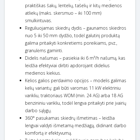
praktiškas šakų, lentelių, tašelių ir kitų medienos
atliekų (maks. skersmuo – iki 100 mm)
smulkintuvas.
Reguliuojamas skiedrų dydis – gaunamos skiedros
nuo 5 iki 50 mm dydžio, todėl galutinį produktą
galima pritaikyti konkretiems poreikiams, pvz.,
granulėms gaminti.
Didelis našumas – pasiekia iki 6 m³/h našumą, kas
leidžia efektyviai dirbti apdorojant didelius
medienos kiekius.
Kelios galios perdavimo opcijos – modelis galimas
kelių variantų: gali būti varomas 11 kW elektriniu
varikliu, traktoriaus WOM (min. 24 AG) arba 18 AG
benzininiu varikliu, todėl lengva pritaikyti prie įvairių
darbo sąlygų.
360° pasukamas skiedrų išmetimas – leidžia
lengvai valdyti išmetamą medžiagą, didinant darbo
komfortą ir efektyvumą.