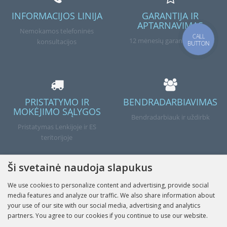
INFORMACIJOS LINIJA
GARANTIJA IR
APTARNAVIMAS
Nemokamos telefoninės
CALL
12 mėnesių garantija prekei
konsultacijos
BUTTON
PRISTATYMO IR
BENDRADARBIAVIMAS
MOKĖJIMO SĄLYGOS
Bendradarbiauk ir uždirbk
Pristatymas Lenkijoje ir ES
teritorijoje
Ši svetainė naudoja slapukus
We use cookies to personalize content and advertising, provide social
Atlikta
media features and analyze our traffic. We also share information about
your use of our site with our social media, advertising and analytics
partners. You agree to our cookies if you continue to use our website.