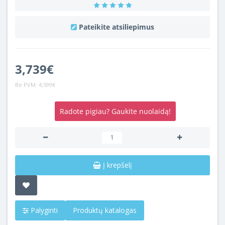
Pateikite atsiliepimus
3,739€
Be PVM:
4,599€
Radote pigiau? Gaukite nuolaidą!
Į krepšelį
Palyginti
Produktų katalogas