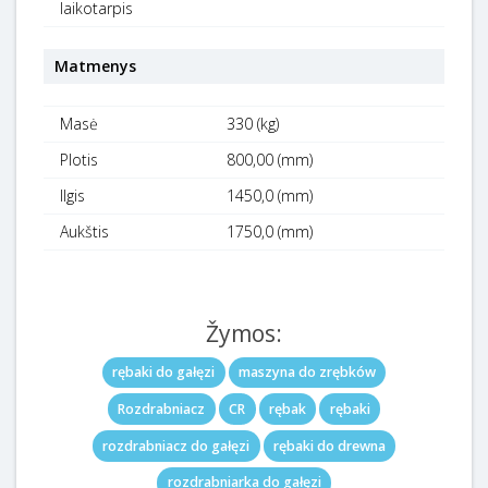
laikotarpis
Matmenys
Masė
330 (kg)
Plotis
800,00 (mm)
Ilgis
1450,0 (mm)
Aukštis
1750,0 (mm)
Žymos:
rębaki do gałęzi
maszyna do zrębków
Rozdrabniacz
CR
rębak
rębaki
rozdrabniacz do gałęzi
rębaki do drewna
rozdrabniarka do gałęzi