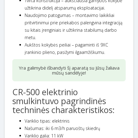
Tvirta konstrukcija – aukščiausia gamybos kokybė
užtikrina didelį atsparumą eksploatacijai.
Naudojimo patogumas – montavimo laikikliai
pritvirtinimui prie priekabos palengvina integraciją
su kitais įrenginiais ir užtikrina stabilumą darbo
metu.
Aukštos kokybės peiliai – pagaminti iš 9ХС
įrankinio plieno, pasižymi ilgaamžiškumu.
Yra galimybė išbandyti šį aparatą su Jūsų žaliava
mūsų sandėlyje!
CR-500 elektrinio
smulkintuvo pagrindinės
techninės charakteristikos:
Variklio tipas: elektrinis
Našumas: iki 6 m3/h paruoštų skiedrų
Variklio galia: 11 kW