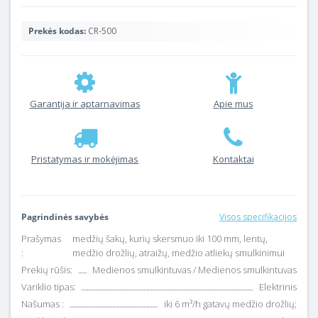
Prekės kodas:
CR-500
Garantija ir aptarnavimas
Apie mus
Pristatymas ir mokėjimas
Kontaktai
Pagrindinės savybės
Visos specifikacijos
Prašymas
medžių šakų, kurių skersmuo iki 100 mm, lentų,
:
medžio drožlių, atraižų, medžio atliekų smulkinimui
Prekių rūšis:
Medienos smulkintuvas / Medienos smulkintuvas
Variklio tipas:
Elektrinis
Našumas :
iki 6 m³/h gatavų medžio drožlių;