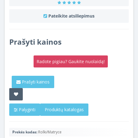
Pateikite atsiliepimus
Prašyti kainos
Radote pigiau? Gaukite nuolaidą!
Prašyti kainos
Palyginti
Produktų katalogas
Prekės kodas:
Rolki/Matryce