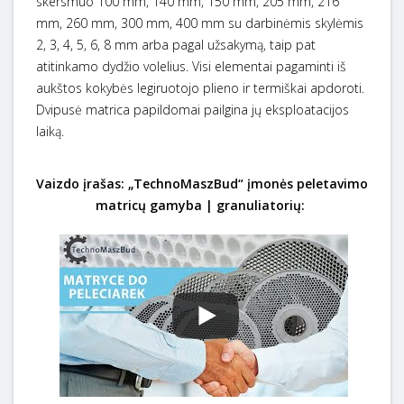
skersmuo 100 mm, 140 mm, 150 mm, 205 mm, 216
mm, 260 mm, 300 mm, 400 mm su darbinėmis skylėmis
2, 3, 4, 5, 6, 8 mm arba pagal užsakymą, taip pat
atitinkamo dydžio volelius. Visi elementai pagaminti iš
aukštos kokybės legiruotojo plieno ir termiškai apdoroti.
Dvipusė matrica papildomai pailgina jų eksploatacijos
laiką.
Vaizdo įrašas: „TechnoMaszBud“ įmonės peletavimo
matricų gamyba | granuliatorių: