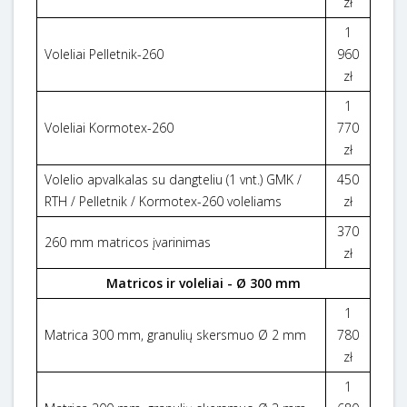
zł
1
Voleliai Pelletnik-260
960
zł
1
Voleliai Kormotex-260
770
zł
Volelio apvalkalas su dangteliu (1 vnt.) GMK /
450
RTH / Pelletnik / Kormotex-260 voleliams
zł
370
260 mm matricos įvarinimas
zł
Matricos ir voleliai - Ø 300 mm
1
Matrica 300 mm, granulių skersmuo Ø 2 mm
780
zł
1