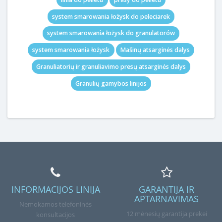
system smarowania łożysk do peleciarek
system smarowania łożysk do granulatorów
system smarowania łożysk
Mašinų atsarginės dalys
Granuliatorių ir granuliavimo presų atsarginės dalys
Granulių gamybos linijos
INFORMACIJOS LINIJA
GARANTIJA IR
APTARNAVIMAS
Nemokamos telefoninės
12 mėnesių garantija prekei
konsultacijos