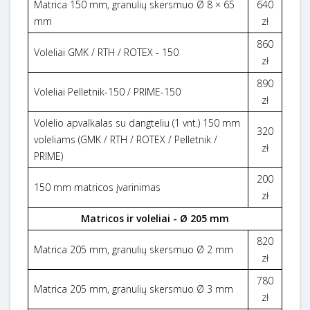
Matrica 150 mm, granulių skersmuo Ø 8 × 65
640
mm
zł
860
Voleliai GMK / RTH / ROTEX - 150
zł
890
Voleliai Pelletnik-150 / PRIME-150
zł
Volelio apvalkalas su dangteliu (1 vnt.) 150 mm
320
voleliams (GMK / RTH / ROTEX / Pelletnik /
zł
PRIME)
200
150 mm matricos įvarinimas
zł
Matricos ir voleliai - Ø 205 mm
820
Matrica 205 mm, granulių skersmuo Ø 2 mm
zł
780
Matrica 205 mm, granulių skersmuo Ø 3 mm
zł