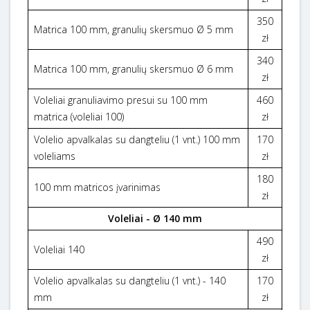
350
Matrica 100 mm, granulių skersmuo Ø 5 mm
zł
340
Matrica 100 mm, granulių skersmuo Ø 6 mm
zł
Voleliai granuliavimo presui su 100 mm
460
matrica (voleliai 100)
zł
Volelio apvalkalas su dangteliu (1 vnt.) 100 mm
170
voleliams
zł
180
100 mm matricos įvarinimas
zł
Voleliai - Ø 140 mm
490
Voleliai 140
zł
Volelio apvalkalas su dangteliu (1 vnt.) - 140
170
mm
zł