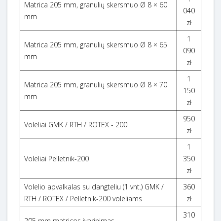
Matrica 205 mm, granulių skersmuo Ø 8 × 60
040
mm
zł
1
Matrica 205 mm, granulių skersmuo Ø 8 × 65
090
mm
zł
1
Matrica 205 mm, granulių skersmuo Ø 8 × 70
150
mm
zł
950
Voleliai GMK / RTH / ROTEX - 200
zł
1
Voleliai Pelletnik-200
350
zł
Volelio apvalkalas su dangteliu (1 vnt.) GMK /
360
RTH / ROTEX / Pelletnik-200 voleliams
zł
310
205 mm matricos įvarinimas