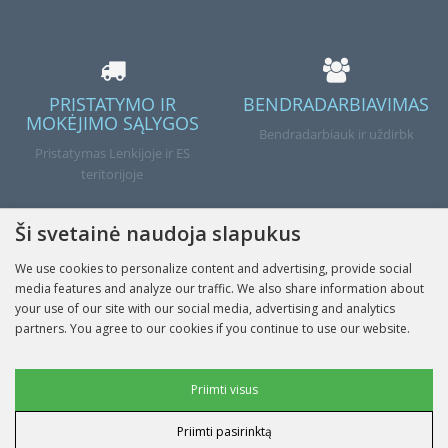
PRISTATYMO IR
BENDRADARBIAVIMAS
MOKĖJIMO SĄLYGOS
Bendradarbiauk ir uždirbk
Pristatymas Lenkijoje ir ES
teritorijoje
Ši svetainė naudoja slapukus
We use cookies to personalize content and advertising, provide social
Atlikta
media features and analyze our traffic. We also share information about
your use of our site with our social media, advertising and analytics
partners. You agree to our cookies if you continue to use our website.
INFORMACIJA
Reklaminiai slapukai
Priimti visus
MANO PASKYRA
Priimti pasirinktą
Vartotojo duomenų slapukai