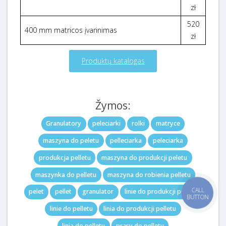
zł
520
400 mm matricos įvarinimas
zł
Produktų katalogas
Žymos:
Granulatory
peleciarki
rolki
matryce
maszyna do peletu
pelleciarka
peleciarka
produkcja pelletu
maszyna do produkcji peletu
maszynka do pelletu
maszyna do robienia pelletu
pelet
pellet
granulator
linie do produkcji pelletu
CALL
BUTTON
linie do pelletu
linia do produkcji pelletu
linia do pelletu
prasy do pelletu