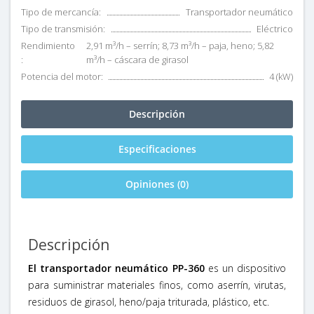
Tipo de mercancía:
Transportador neumático
Tipo de transmisión:
Eléctrico
Rendimiento
2,91 m³/h – serrín; 8,73 m³/h – paja, heno; 5,82
:
m³/h – cáscara de girasol
Potencia del motor:
4 (kW)
Descripción
Especificaciones
Opiniones (0)
Descripción
El transportador neumático PP-360
es un dispositivo
para suministrar materiales finos, como aserrín, virutas,
residuos de girasol, heno/paja triturada, plástico, etc.