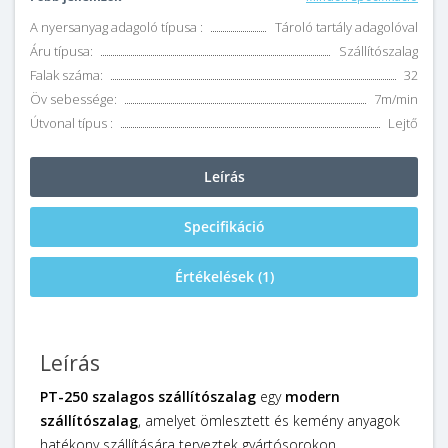
A nyersanyag adagoló típusa :
Tároló tartály adagolóval
Áru típusa:
Szállítószalag
Falak száma:
32
Öv sebessége:
7m/min
Útvonal típus :
Lejtő
Leírás
Specifikáció
Értékelések (1)
Leírás
PT-250 szalagos szállítószalag
egy
modern
szállítószalag
, amelyet ömlesztett és kemény anyagok
hatékony szállítására terveztek gyártósorokon.