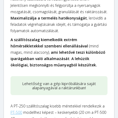
Jelentősen megkönnyíti és felgyorsítja a nyersanyagok
mozgatását, csomagolását, granulálását és raktározását.
Maximalizálja a termelés hatékonyságát
, lerövidíti a
feladatok végrehajtásának idejét, és támogatja a gyártási
folyamatok automatizálását.
A szállítószalag kiemelkedik extrém
hőmérsékletekkel szembeni ellenállásával
(mind
magas, mind alacsony),
ami lehetővé teszi különböző
iparágakban való alkalmazását
.
A lehúzók
ökológiai, biztonságos műanyagból készültek
.
Lehetőség van a gép kipróbálására saját
alapanyagával a raktárunkban!
A PT-250 szállítószalag kisebb méretekkel rendelkezik a
PT-500
modellhez képest – keskenyebb (20 cm a PT-500