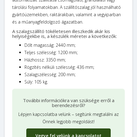
tárolási folyamatokban. A szállítószalag jól használható
gyártóüzemekben, raktárakban, valamint a vegyiparban
és a műanyagfeldolgozó ágazatban.
A szalagszállító tökéletesen illeszkedik akár kis
helyiségekbe is, a készülék méretei a következők:
Dőlt magasság: 2440 mm;
Teljes szélesség: 1200 mm;
Házhossz: 3350 mm;
Rögzítés nélküli szélesség: 436 mm;
Szalagszélesség: 200 mm;
Súly: 105 kg.
További információkra van szüksége erről a
berendezésről?
Lépjen kapcsolatba velünk – segítünk megtalálni az
Önnek legjobb megoldást!
Vegye fel velünk a kapcsolatot