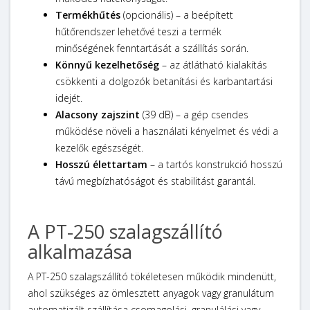
Termékhűtés
(opcionális) – a beépített
hűtőrendszer lehetővé teszi a termék
minőségének fenntartását a szállítás során.
Könnyű kezelhetőség
– az átlátható kialakítás
csökkenti a dolgozók betanítási és karbantartási
idejét.
Alacsony zajszint
(39 dB) – a gép csendes
működése növeli a használati kényelmet és védi a
kezelők egészségét.
Hosszú élettartam
– a tartós konstrukció hosszú
távú megbízhatóságot és stabilitást garantál.
A PT-250 szalagszállító
alkalmazása
A PT-250 szalagszállító tökéletesen működik mindenütt,
ahol szükséges az ömlesztett anyagok vagy granulátum
automatizált szállítása csomagolási, granulálási vagy