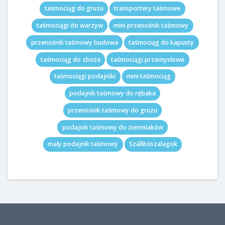
taśmociąg do gruzu
transportery taśmowe
taśmociągi do warzyw
mini przenośnik taśmowy
przenośnik taśmowy budowa
taśmociąg do kapusty
taśmociąg do zboża
taśmociągi przemysłowe
taśmociągi podajniki
mini taśmociąg
podajnik taśmowy do rębaka
przenośnik taśmowy do gruzu
podajnik taśmowy do ziemniaków
mały podajnik taśmowy
Szállítószalagok