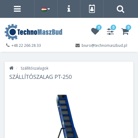
0
0
0
+48 22 266 28 33
biuro@technomaszbud.pl
Szállítószalagok
SZÁLLÍTÓSZALAG PT-250