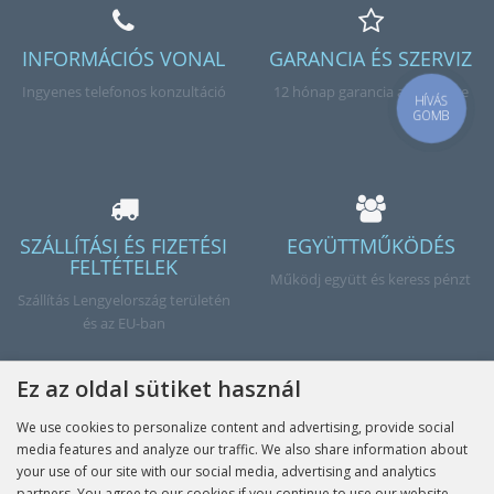
INFORMÁCIÓS VONAL
GARANCIA ÉS SZERVIZ
Ingyenes telefonos konzultáció
12 hónap garancia a termékre
HÍVÁS
GOMB
SZÁLLÍTÁSI ÉS FIZETÉSI
EGYÜTTMŰKÖDÉS
FELTÉTELEK
Működj együtt és keress pénzt
Szállítás Lengyelország területén
és az EU-ban
Ez az oldal sütiket használ
We use cookies to personalize content and advertising, provide social
Kész
media features and analyze our traffic. We also share information about
your use of our site with our social media, advertising and analytics
partners. You agree to our cookies if you continue to use our website.