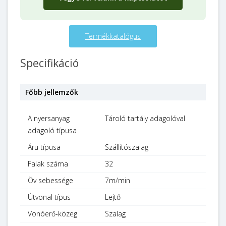
Termékkatalógus
Specifikáció
Főbb jellemzők
A nyersanyag
Tároló tartály adagolóval
adagoló típusa
Áru típusa
Szállítószalag
Falak száma
32
Öv sebessége
7m/min
Útvonal típus
Lejtő
Vonóerő-közeg
Szalag