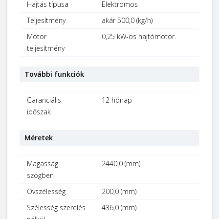
Hajtás típusa
Elektromos
Teljesítmény
akár 500,0 (kg/h)
Motor
0,25 kW-os hajtómotor.
teljesítmény
További funkciók
Garanciális
12 hónap
időszak
Méretek
Magasság
2440,0 (mm)
szögben
Övszélesség
200,0 (mm)
Szélesség szerelés
436,0 (mm)