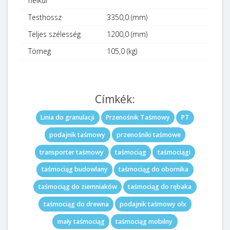
nélkül
Testhossz
3350,0 (mm)
Teljes szélesség
1200,0 (mm)
Tömeg
105,0 (kg)
Címkék:
Linia do granulacji
Przenośnik Taśmowy
PT
podajnik taśmowy
przenośniki taśmowe
transporter taśmowy
taśmociąg
taśmociągi
taśmociąg budowlany
taśmociąg do obornika
taśmociąg do ziemniaków
taśmociąg do rębaka
taśmociąg do drewna
podajnik taśmowy olx
mały taśmociąg
taśmociąg mobilny