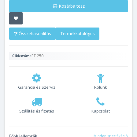
Kosárba tesz
Összehasonlítás
Termékkatalógus
Cikkszám:
PT-250
Garancia és Szerviz
Rólunk
Szállítás és fizetés
Kapcsolat
Főbb jellemzők
Minden specifikáció