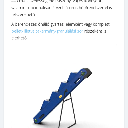
40 cm-es szélességéhez viszonyítva) és könnyebb,
valamint opcionálisan 4 ventilátoros hűtőrendszerrel is
felszerelhető.
A berendezés önálló gyártási elemként vagy komplett
pellet- illetve takarmány-granulálási sor
részeként is
elérhető.