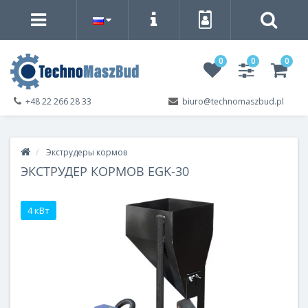
0
0
0
+48 22 266 28 33
biuro@technomaszbud.pl
Экструдеры кормов
ЭКСТРУДЕР КОРМОВ EGK-30
4 кВт