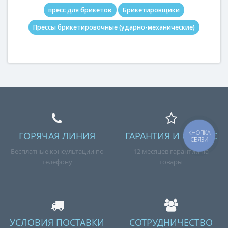
пресс для брикетов
Брикетировщики
Прессы брикетировочные (ударно-механические)
КНОПКА
ГОРЯЧАЯ ЛИНИЯ
ГАРАНТИЯ И СЕРВИС
СВЯЗИ
Бесплатные консультации по
12 месяцев гарантии на
телефону
товары
УСЛОВИЯ ПОСТАВКИ
СОТРУДНИЧЕСТВО