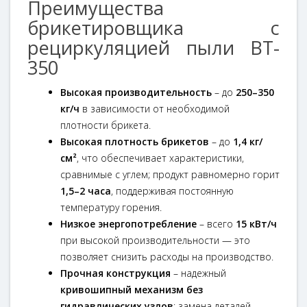
Преимущества
брикетировщика с
рециркуляцией пыли BT-
350
Высокая производительность
– до
250–350
кг/ч
в зависимости от необходимой
плотности брикета.
Высокая плотность брикетов
– до
1,4 кг/
см²
, что обеспечивает характеристики,
сравнимые с углем; продукт равномерно горит
1,5–2 часа
, поддерживая постоянную
температуру горения.
Низкое энергопотребление
– всего
15 кВт/ч
при высокой производительности — это
позволяет снизить расходы на производство.
Прочная конструкция
– надежный
кривошипный механизм без
гидравлических узлов
; замена деталей