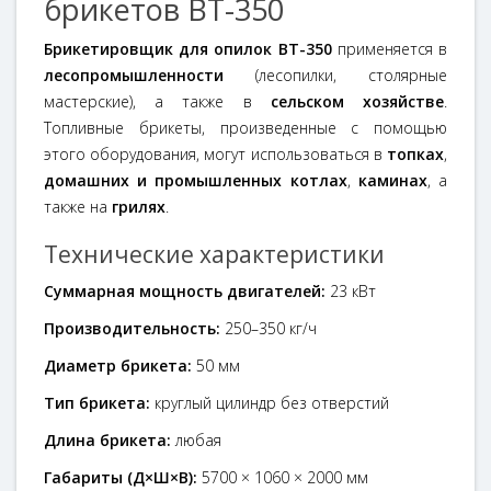
брикетов BT-350
Брикетировщик для опилок BT-350
применяется в
лесопромышленности
(лесопилки, столярные
мастерские), а также в
сельском хозяйстве
.
Топливные брикеты, произведенные с помощью
этого оборудования, могут использоваться в
топках
,
домашних
и
промышленных котлах
,
каминах
, а
также на
грилях
.
Технические характеристики
Суммарная мощность двигателей:
23 кВт
Производительность:
250–350 кг/ч
Диаметр брикета:
50 мм
Тип брикета:
круглый цилиндр без отверстий
Длина брикета:
любая
Габариты (Д×Ш×В):
5700 × 1060 × 2000 мм