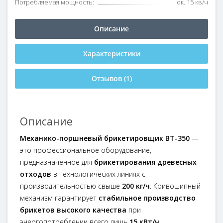
Потребляемая мощность:
ок. 15 кв/ч
Описание
Характеристики
Отзывов (1)
Описание
Механико-поршневый брикетировщик BT-350
—
это профессиональное оборудование,
предназначенное для
брикетирования древесных
отходов
в технологических линиях с
производительностью свыше
200 кг/ч
. Кривошипный
механизм гарантирует
стабильное производство
брикетов высокого качества
при
энергопотреблении всего лишь
15 кВт/ч
.