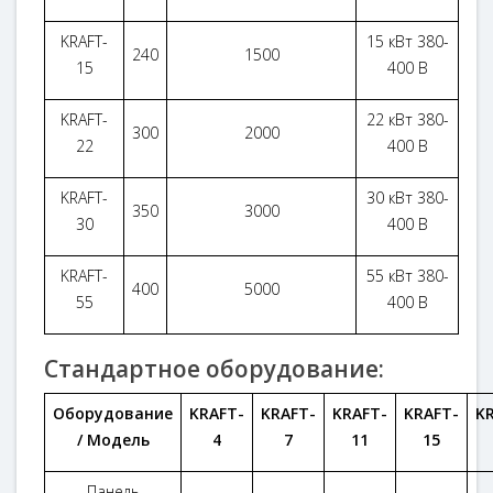
KRAFT-
15 кВт 380-
240
1500
15
400 В
KRAFT-
22 кВт 380-
300
2000
22
400 В
KRAFT-
30 кВт 380-
350
3000
30
400 В
KRAFT-
55 кВт 380-
400
5000
55
400 В
Стандартное оборудование:
Оборудование
KRAFT-
KRAFT-
KRAFT-
KRAFT-
K
/ Модель
4
7
11
15
Панель