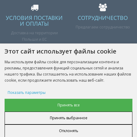
УСЛОВИЯ ПОСТАВКИ
СОТРУДНИЧЕСТВО
И ОПЛАТЫ
Предлагаем сотрудничество
Доставка на территории
Польши и ЕС
Этот сайт использует файлы cookie
Мы используем файлы cookie для персонализации контента и
рекламы, предоставления функций социальных сетей и анализа
Готово
нашего трафика. Вы соглашаетесь на использование наших файлов
cookie, если продолжаете использовать наш веб-сайт.
Показать параметры
ИНФОРМАЦИЯ
Рекламные файлы cookie
Принять все
ЛИЧНЫЙ КАБИНЕТ
Принять выбранное
Файл cookie с пользовательскими данными
НАШИ КОНТАКТЫ
Отклонять
Персонализация рекламы