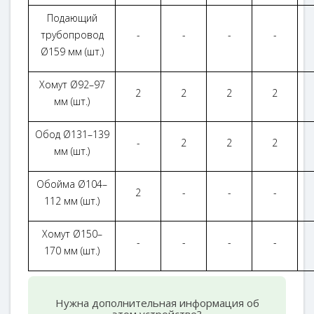
Подающий
трубопровод
-
-
-
-
Ø159 мм (шт.)
Хомут Ø92–97
2
2
2
2
мм (шт.)
Обод Ø131–139
-
2
2
2
мм (шт.)
Обойма Ø104–
2
-
-
-
112 мм (шт.)
Хомут Ø150–
-
-
-
-
170 мм (шт.)
Нужна дополнительная информация об
этом устройстве?