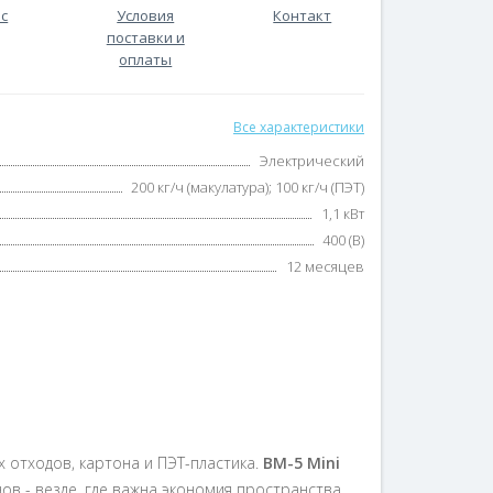
ас
Условия
Контакт
поставки и
оплаты
Все характеристики
Электрический
200 кг/ч (макулатура); 100 кг/ч (ПЭТ)
1,1 кВт
400 (В)
12 месяцев
 отходов, картона и ПЭТ-пластика.
BM-5 Mini
ов - везде, где важна экономия пространства