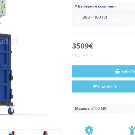
Выберите комплект
3509€
С НДС:
4317€
Купит
Сравнить
Модель:
BM-5 MINI