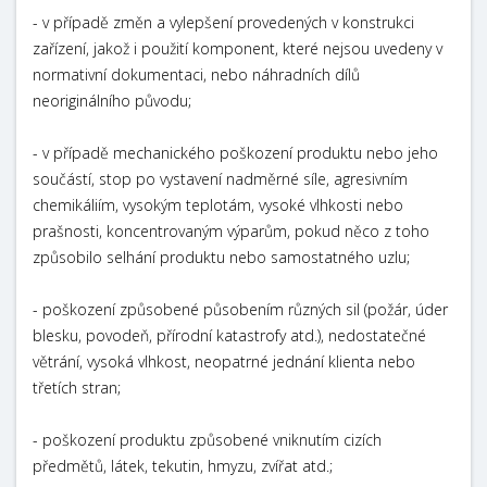
- v případě změn a vylepšení provedených v konstrukci
zařízení, jakož i použití komponent, které nejsou uvedeny v
normativní dokumentaci, nebo náhradních dílů
neoriginálního původu;
- v případě mechanického poškození produktu nebo jeho
součástí, stop po vystavení nadměrné síle, agresivním
chemikáliím, vysokým teplotám, vysoké vlhkosti nebo
prašnosti, koncentrovaným výparům, pokud něco z toho
způsobilo selhání produktu nebo samostatného uzlu;
- poškození způsobené působením různých sil (požár, úder
blesku, povodeň, přírodní katastrofy atd.), nedostatečné
větrání, vysoká vlhkost, neopatrné jednání klienta nebo
třetích stran;
- poškození produktu způsobené vniknutím cizích
předmětů, látek, tekutin, hmyzu, zvířat atd.;