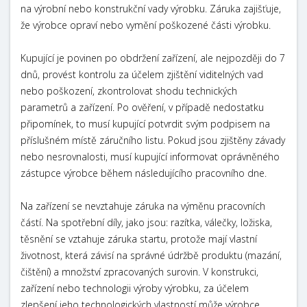
na výrobní nebo konstrukční vady výrobku. Záruka zajišťuje,
že výrobce opraví nebo vymění poškozené části výrobku.
Kupující je povinen po obdržení zařízení, ale nejpozději do 7
dnů, provést kontrolu za účelem zjištění viditelných vad
nebo poškození, zkontrolovat shodu technických
parametrů a zařízení. Po ověření, v případě nedostatku
připomínek, to musí kupující potvrdit svým podpisem na
příslušném místě záručního listu. Pokud jsou zjištěny závady
nebo nesrovnalosti, musí kupující informovat oprávněného
zástupce výrobce během následujícího pracovního dne.
Na zařízení se nevztahuje záruka na výměnu pracovních
částí. Na spotřební díly, jako jsou: razítka, válečky, ložiska,
těsnění se vztahuje záruka startu, protože mají vlastní
životnost, která závisí na správné údržbě produktu (mazání,
čištění) a množství zpracovaných surovin. V konstrukci,
zařízení nebo technologii výroby výrobku, za účelem
zlepšení jeho technologických vlastností může výrobce