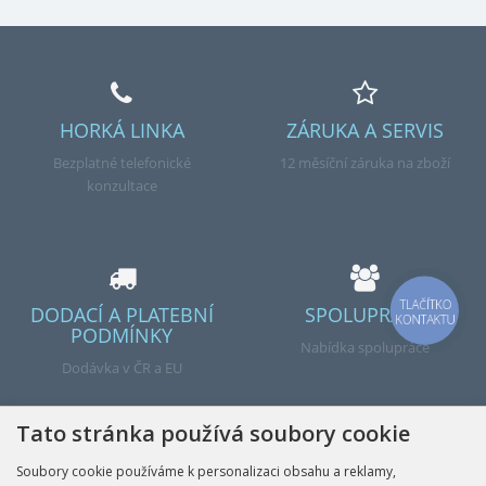
HORKÁ LINKA
ZÁRUKA A SERVIS
Bezplatné telefonické
12 měsíční záruka na zboží
konzultace
TLAČÍTKO
DODACÍ A PLATEBNÍ
SPOLUPRÁCE
KONTAKTU
PODMÍNKY
Nabídka spolupráce
Dodávka v ČR a EU
Tato stránka používá soubory cookie
Soubory cookie používáme k personalizaci obsahu a reklamy,