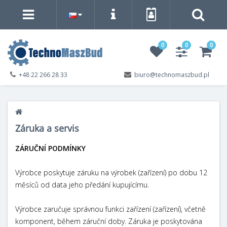
0
0
0
+48 22 266 28 33
biuro@technomaszbud.pl
Záruka a servis
ZÁRUČNÍ PODMÍNKY
Výrobce poskytuje záruku na výrobek (zařízení) po dobu 12
měsíců od data jeho předání kupujícímu.
Výrobce zaručuje správnou funkci zařízení (zařízení), včetně
komponent, během záruční doby. Záruka je poskytována