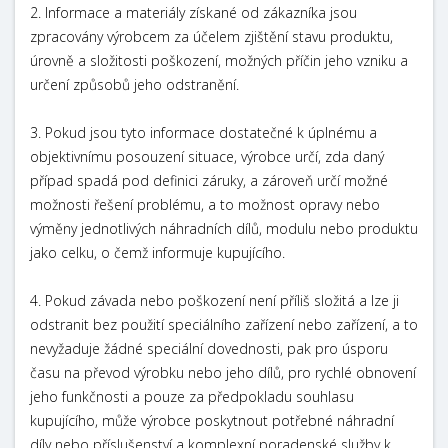
2. Informace a materiály získané od zákazníka jsou
zpracovány výrobcem za účelem zjištění stavu produktu,
úrovně a složitosti poškození, možných příčin jeho vzniku a
určení způsobů jeho odstranění.
3. Pokud jsou tyto informace dostatečné k úplnému a
objektivnímu posouzení situace, výrobce určí, zda daný
případ spadá pod definici záruky, a zároveň určí možné
možnosti řešení problému, a to možnost opravy nebo
výměny jednotlivých náhradních dílů, modulu nebo produktu
jako celku, o čemž informuje kupujícího.
4. Pokud závada nebo poškození není příliš složitá a lze ji
odstranit bez použití speciálního zařízení nebo zařízení, a to
nevyžaduje žádné speciální dovednosti, pak pro úsporu
času na převod výrobku nebo jeho dílů, pro rychlé obnovení
jeho funkčnosti a pouze za předpokladu souhlasu
kupujícího, může výrobce poskytnout potřebné náhradní
díly nebo příslušenství a komplexní poradenské služby k