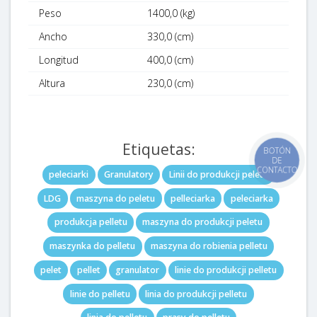
Peso
1400,0 (kg)
Ancho
330,0 (cm)
Longitud
400,0 (cm)
Altura
230,0 (cm)
Etiquetas:
peleciarki
Granulatory
Linii do produkcji peletu
LDG
maszyna do peletu
pelleciarka
peleciarka
produkcja pelletu
maszyna do produkcji peletu
maszynka do pelletu
maszyna do robienia pelletu
pelet
pellet
granulator
linie do produkcji pelletu
linie do pelletu
linia do produkcji pelletu