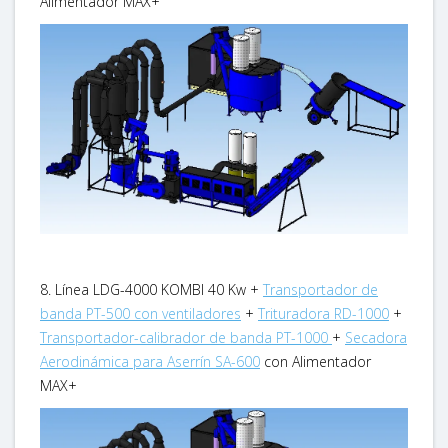
Alimentador MAX+
8. Línea LDG-4000 KOMBI 40 Kw +
Transportador de
banda PT-500 con ventiladores
+
Trituradora RD-1000
+
Transportador-calibrador de banda PT-1000
+
Secadora
Aerodinámica para Aserrín SA-600
con Alimentador
MAX+