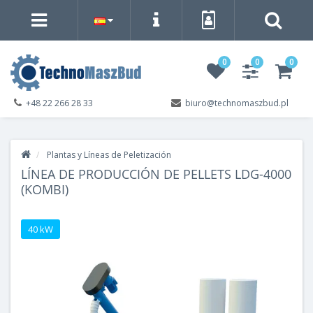
0
0
0
+48 22 266 28 33
biuro@technomaszbud.pl
Plantas y Líneas de Peletización
LÍNEA DE PRODUCCIÓN DE PELLETS LDG-4000
(KOMBI)
40 kW