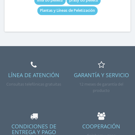
linia do pelletu
prasy do pelletu
Plantas y Líneas de Peletización
LÍNEA DE ATENCIÓN
GARANTÍA Y SERVICIO
Consultas telefónicas gratuitas
12 meses de garantía del
producto
CONDICIONES DE
COOPERACIÓN
ENTREGA Y PAGO