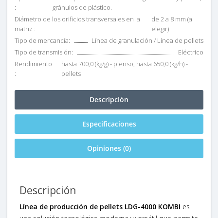
:
gránulos de plástico.
Diámetro de los orificios transversales en la
de 2 a 8 mm (a
matriz :
elegir)
Tipo de mercancía:
Línea de granulación / Línea de pellets
Tipo de transmisión:
Eléctrico
Rendimiento
hasta 700,0 (kg/g) - pienso, hasta 650,0 (kg/h) -
:
pellets
Descripción
Especificaciones
Opiniones (0)
Descripción
Línea de producción de pellets LDG-4000 KOMBI
es