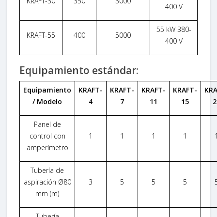
KRAFT-30
350
3000
400 V
55 kW 380-
KRAFT-55
400
5000
400 V
Equipamiento estándar:
Equipamiento
KRAFT-
KRAFT-
KRAFT-
KRAFT-
KRA
/ Modelo
4
7
11
15
2
Panel de
control con
1
1
1
1
amperímetro
Tubería de
aspiración Ø80
3
5
5
5
mm (m)
Tubería