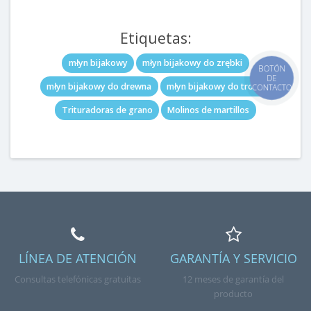
Etiquetas:
młyn bijakowy
młyn bijakowy do zrębki
BOTÓN
DE
młyn bijakowy do drewna
młyn bijakowy do trocin
CONTACTO
Trituradoras de grano
Molinos de martillos
LÍNEA DE ATENCIÓN
GARANTÍA Y SERVICIO
Consultas telefónicas gratuitas
12 meses de garantía del
producto