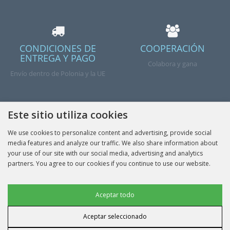
CONDICIONES DE
COOPERACIÓN
ENTREGA Y PAGO
Colabora y gana
Envío dentro de Polonia y la UE
Este sitio utiliza cookies
We use cookies to personalize content and advertising, provide social
Hecho
media features and analyze our traffic. We also share information about
your use of our site with our social media, advertising and analytics
partners. You agree to our cookies if you continue to use our website.
INFORMACIÓN
Galletas publicitarias
Aceptar todo
MI CUENTA
Aceptar seleccionado
Cookies de datos del usuario