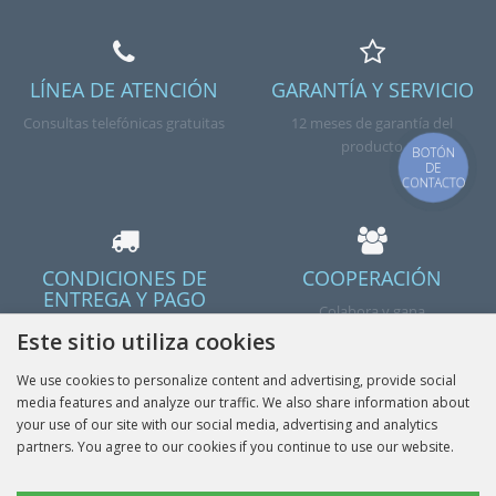
LÍNEA DE ATENCIÓN
GARANTÍA Y SERVICIO
Consultas telefónicas gratuitas
12 meses de garantía del
producto
BOTÓN
DE
CONTACTO
CONDICIONES DE
COOPERACIÓN
ENTREGA Y PAGO
Colabora y gana
Envío dentro de Polonia y la UE
Este sitio utiliza cookies
We use cookies to personalize content and advertising, provide social
media features and analyze our traffic. We also share information about
your use of our site with our social media, advertising and analytics
partners. You agree to our cookies if you continue to use our website.
Hecho