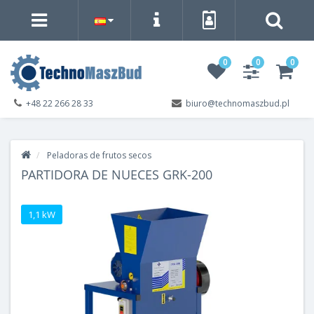
0
0
0
+48 22 266 28 33
biuro@technomaszbud.pl
Peladoras de frutos secos
PARTIDORA DE NUECES GRK-200
1,1 kW