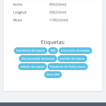
Ancho
450,0 (mm)
Longitud
500,0 (mm)
Altura
1100,0 (mm)
Etiquetas:
Partidoras de nueces
GRK
trituración de nueces
descascarado de nueces
partido de nueces
pelado de nueces
Peladoras de frutos secos
Seria GRK