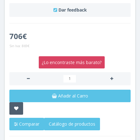
Dar feedback
706€
Sin Iva:
869€
¿Lo encontraste más barato?
Añadir al Carro
Comparar
Catálogo de productos