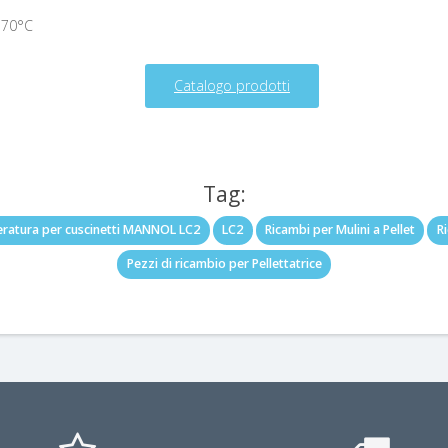
170°C
Catalogo prodotti
Tag:
eratura per cuscinetti MANNOL LC2
LC2
Ricambi per Mulini a Pellet
R
Pezzi di ricambio per Pellettatrice