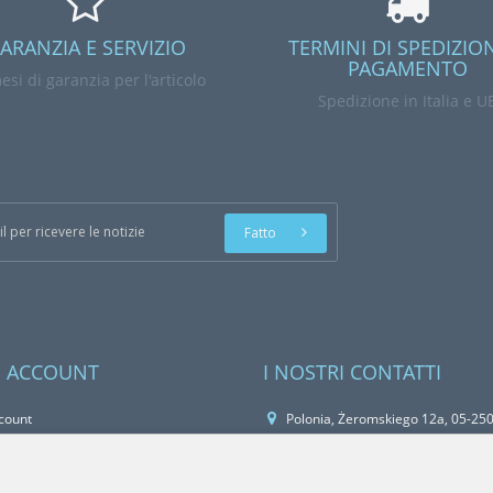
ARANZIA E SERVIZIO
TERMINI DI SPEDIZIO
PAGAMENTO
esi di garanzia per l'articolo
Spedizione in Italia e U
Fatto
O ACCOUNT
I NOSTRI CONTATTI
ccount
Polonia, Żeromskiego 12a, 05-250
rdini
+48 22 266 28 33
 Desideri
biuro@technomaszbud.pl