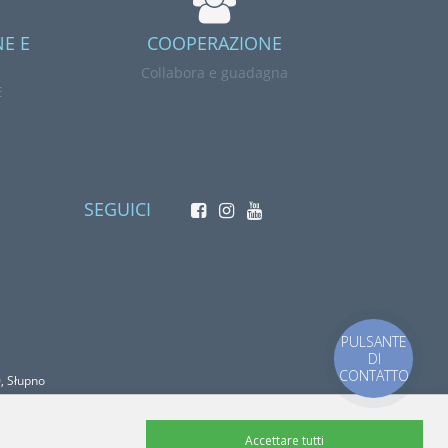
NE E
COOPERAZIONE
Collabora e guadagna
E
SEGUICI
PULSANTE
DI
CONTATTO
, Słupno
Accettare tutti