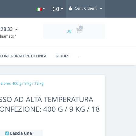
Centro clienti
 28 33
0
0€
chiamato?
CONFIGURATORE DI LINEA
GIUDIZI
...
one: 400 g / 9 kg / 18 kg
SSO AD ALTA TEMPERATURA
ONFEZIONE: 400 G / 9 KG / 18
Lascia una