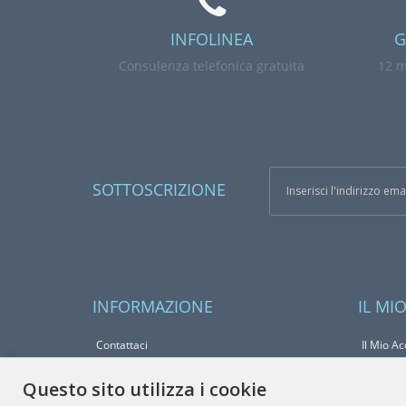
INFOLINEA
G
Consulenza telefonica gratuita
12 m
SOTTOSCRIZIONE
INFORMAZIONE
IL MI
Contattaci
Il Mio A
Resi
Storico O
Questo sito utilizza i cookie
Mappa del Sito
Lista dei