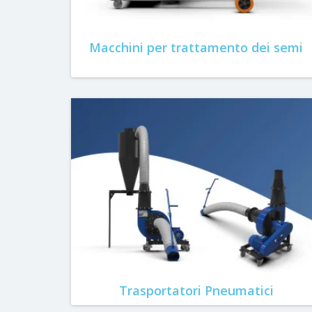
Macchini per trattamento dei semi
Trasportatori Pneumatici