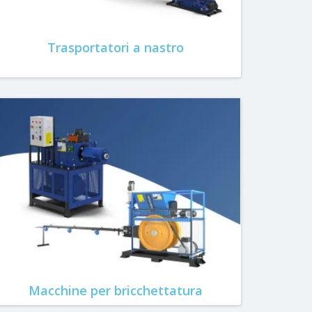
Trasportatori a nastro
Macchine per bricchettatura