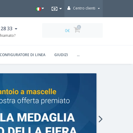
Centro clienti
 28 33
0
0€
chiamato?
CONFIGURATORE DI LINEA
GIUDIZI
...