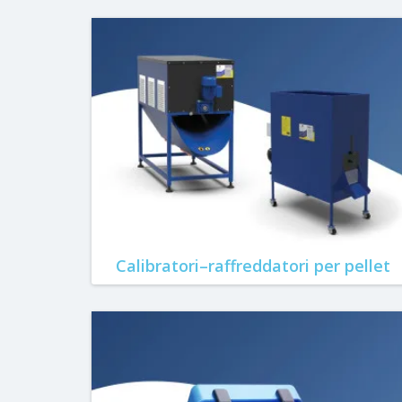
Calibratori–raffreddatori per pellet