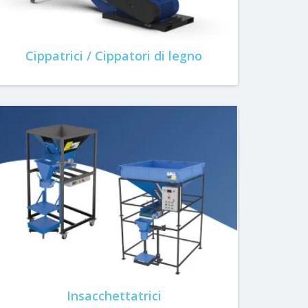
Cippatrici / Cippatori di legno
Insacchettatrici