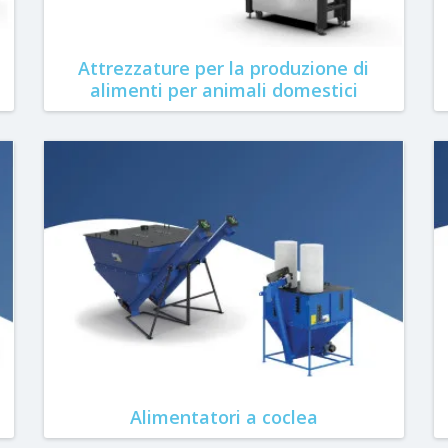
Attrezzature per la produzione di
alimenti per animali domestici
Alimentatori a coclea