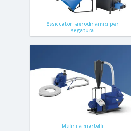
Essiccatori aerodinamici per
segatura
Mulini a martelli