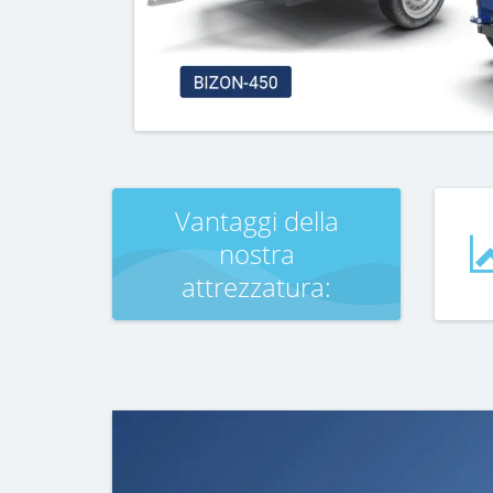
Vantaggi della
nostra
attrezzatura: