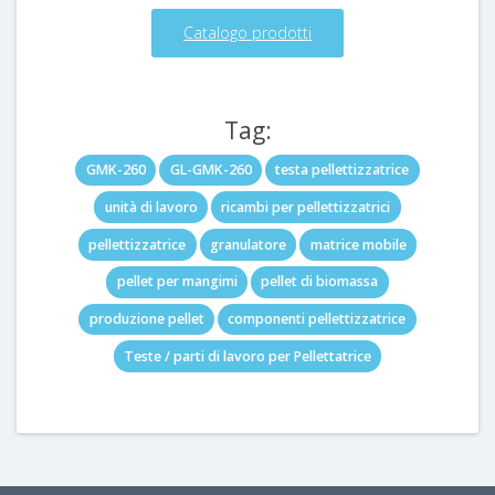
Catalogo prodotti
Tag:
GMK-260
GL-GMK-260
testa pellettizzatrice
unità di lavoro
ricambi per pellettizzatrici
pellettizzatrice
granulatore
matrice mobile
pellet per mangimi
pellet di biomassa
produzione pellet
componenti pellettizzatrice
Teste / parti di lavoro per Pellettatrice