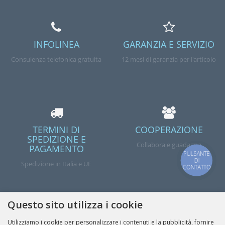
INFOLINEA
GARANZIA E SERVIZIO
Consulenza telefonica gratuita
12 mesi di garanzia per l'articolo
TERMINI DI
COOPERAZIONE
SPEDIZIONE E
Collabora e guadagna
PAGAMENTO
PULSANTE
DI
Spedizione in Italia e UE
CONTATTO
Questo sito utilizza i cookie
Fatto
Utilizziamo i cookie per personalizzare i contenuti e la pubblicità, fornire