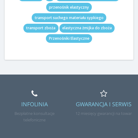
przenośnik elastyczny
transport suchego materiału sypkiego
transport zboża
elastyczna żmijka do zboża
Przenośniki Elastyczne
INFOLINIA
GWARANCJA I SERWIS
Bezpłatne konsultacje
12 miesięcy gwarancji na towar
telefoniczne