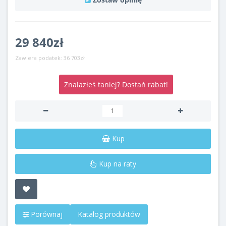
29 840zł
Zawiera podatek:
36 703zł
Znalazłeś taniej? Dostań rabat!
Kup
Kup na raty
Porównaj
Katalog produktów