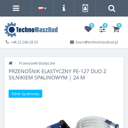
0
0
0
+48 22 266 28 33
biuro@technomaszbud.pl
Przenośniki Elastyczne
PRZENOŚNIK ELASTYCZNY PE-127 DUO Z
SILNIKIEM SPALINOWYM | 24 M
Silnik Spalinowy