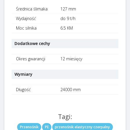
Średnica ślimaka
127 mm
Wydajność
do 9 t/h
Moc silnika
6.5 KM
Dodatkowe cechy
Okres gwarancji
12 miesięcy
Wymiary
Długość
24000 mm
Tagi:
Przenośnik
PE
przenośnik elastyczny czerpalny