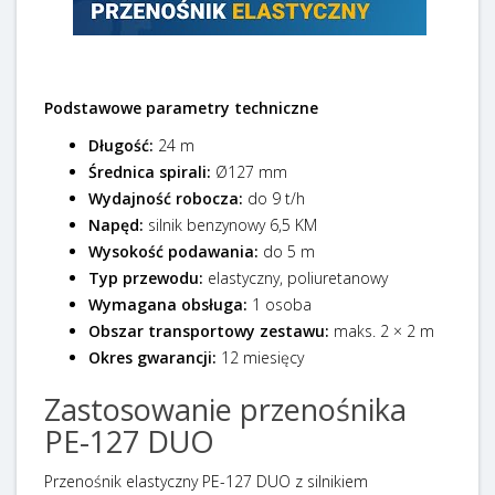
Podstawowe parametry techniczne
Długość:
24 m
Średnica spirali:
Ø127 mm
Wydajność robocza:
do 9 t/h
Napęd:
silnik benzynowy 6,5 KM
Wysokość podawania:
do 5 m
Typ przewodu:
elastyczny, poliuretanowy
Wymagana obsługa:
1 osoba
Obszar transportowy zestawu:
maks. 2 × 2 m
Okres gwarancji:
12 miesięcy
Zastosowanie przenośnika
PE-127 DUO
Przenośnik elastyczny PE-127 DUO z silnikiem