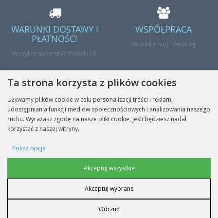
WARUNKI DOSTAWY I
WSPÓŁPRACA
PŁATNOŚCI
Współpracuj i Zarabiaj
Wysyłka na terenie Polski i UE
Ta strona korzysta z plików cookies
Używamy plików cookie w celu personalizacji treści i reklam,
udostępniania funkcji mediów społecznościowych i analizowania naszego
Gotowe
ruchu. Wyrażasz zgodę na nasze pliki cookie, jeśli będziesz nadal
korzystać z naszej witryny.
Pokaż opcje
INFORMACJE
Cookie reklamowe
Akceptuj wszystkie
MOJE KONTO
Akceptuj wybrane
Cookie danych użytkownika
NASZE KONTAKTY
Odrzuć
Personalizacja reklam