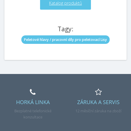
Katalog produktů
Tagy:
Peletové hlavy / pracovní díly pro peletovací Lisy
HORKÁ LINKA
ZÁRUKA A SERVIS
Bezplatné telefonické
12 měsíční záruka na zboží
konzultace