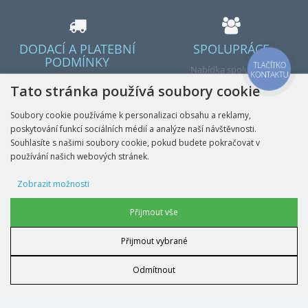
DODACÍ A PLATEBNÍ
SPOLUPRÁCE
PODMÍNKY
TLAČÍTKO
Nabídka spolupráce
KONTAKTU
Dodávka v ČR a EU
Tato stránka používá soubory cookie
Soubory cookie používáme k personalizaci obsahu a reklamy,
poskytování funkcí sociálních médií a analýze naší návštěvnosti.
Souhlasíte s našimi soubory cookie, pokud budete pokračovat v
používání našich webových stránek.
Hotovo
Zobrazit možnosti
Reklamní soubory cookie
Přijmout vše
Přijmout vybrané
INFORMACE
Soubory cookie uživatelských dat
Odmítnout
MŮJ ÚČET
Personalizace reklamy
NAŠE KONTAKTY