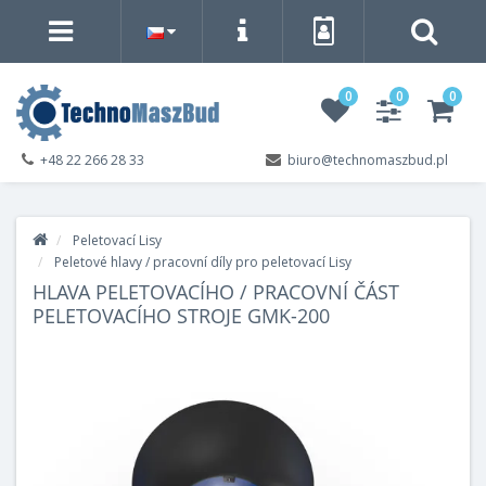
0
0
0
+48 22 266 28 33
biuro@technomaszbud.pl
Peletovací Lisy
Peletové hlavy / pracovní díly pro peletovací Lisy
HLAVA PELETOVACÍHO / PRACOVNÍ ČÁST
PELETOVACÍHO STROJE GMK-200