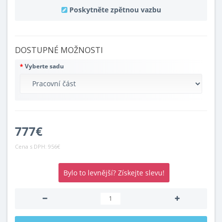
Poskytněte zpětnou vazbu
DOSTUPNÉ MOŽNOSTI
Vyberte sadu
777€
Cena s DPH:
956€
Bylo to levnější? Získejte slevu!