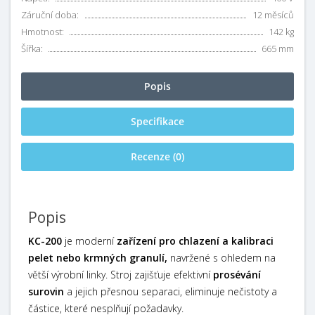
Záruční doba:
12 měsíců
Hmotnost:
142 kg
Šířka:
665 mm
Popis
Specifikace
Recenze (0)
Popis
KC-200
je moderní
zařízení pro chlazení a kalibraci
pelet nebo krmných granulí,
navržené s ohledem na
větší výrobní linky. Stroj zajišťuje efektivní
prosévání
surovin
a jejich přesnou separaci, eliminuje nečistoty a
částice, které nesplňují požadavky.