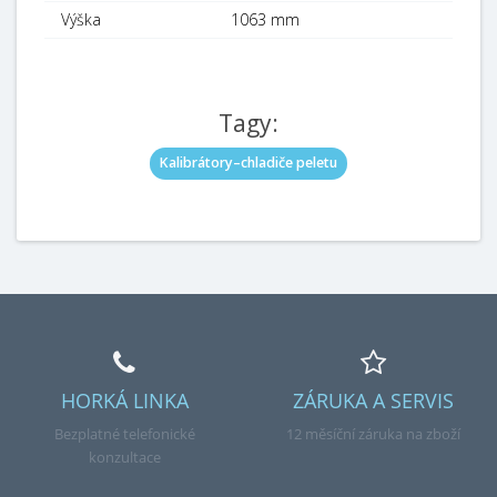
Výška
1063 mm
Tagy:
Kalibrátory–chladiče peletu
HORKÁ LINKA
ZÁRUKA A SERVIS
Bezplatné telefonické
12 měsíční záruka na zboží
konzultace