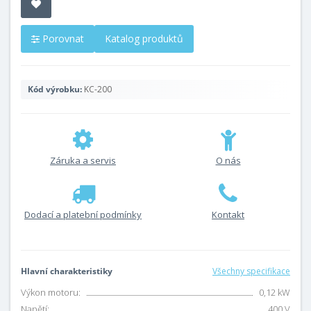
Porovnat
Katalog produktů
Kód výrobku:
KC-200
Záruka a servis
O nás
Dodací a platební podmínky
Kontakt
Hlavní charakteristiky
Všechny specifikace
Výkon motoru:
0,12 kW
Napětí:
400 V