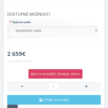
DOSTUPNÉ MOŽNOSTI
Vyberte sadu
2 659€
Cena s DPH:
3 270€
Bylo to levnější? Získejte slevu!
Přidat do košíku