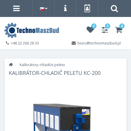
0
0
0
+48 22 266 28 33
biuro@technomaszbud.pl
Kalibrátory–chladiče peletu
KALIBRÁTOR-CHLADIČ PELETU KC-200