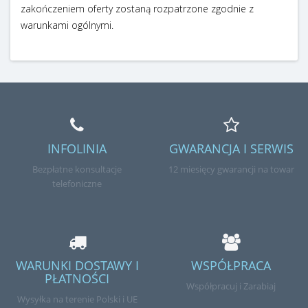
zakończeniem oferty zostaną rozpatrzone zgodnie z
warunkami ogólnymi.
INFOLINIA
GWARANCJA I SERWIS
Bezpłatne konsultacje
12 miesięcy gwarancji na towar
telefoniczne
WARUNKI DOSTAWY I
WSPÓŁPRACA
PŁATNOŚCI
Współpracuj i Zarabiaj
Wysyłka na terenie Polski i UE