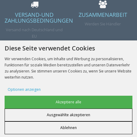
VERSAND-UND
ZUSAMMENARBEIT
ZAHLUNGSBEDINGUNGEN
Werden Sie Händler
Versand nach Deutschland und
EU
Diese Seite verwendet Cookies
Wir verwenden Cookies, um Inhalte und Werbung zu personalisieren,
Funktionen für soziale Medien bereitzustellen und unseren Datenverkehr
Abschicken
zu analysieren. Sie stimmen unseren Cookies zu, wenn Sie unsere Website
weiterhin nutzen.
Optionen anzeigen
INFORMATIONEN
Werbe-Cookies
Akzeptiere alle
KONTO
Ausgewählte akzeptieren
Benutzerdaten-Cookies
UNSERE KONTAKTE
Ablehnen
Personalisierung von Werbung