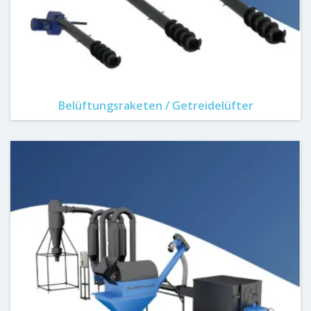
Belüftungsraketen / Getreidelüfter