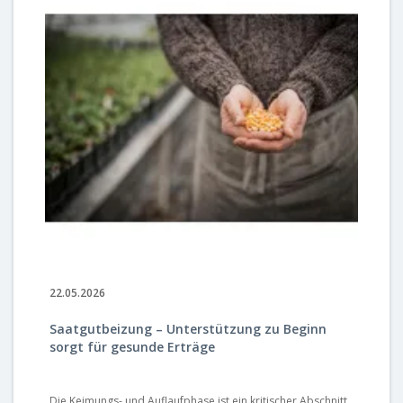
22.05.2026
04
Saatgutbeizung – Unterstützung zu Beginn
En
sorgt für gesunde Erträge
B
Die Keimungs- und Auflaufphase ist ein kritischer Abschnitt,
Sc