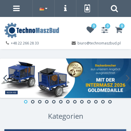
0
0
0
+48 22 266 28 33
biuro@technomaszbud.pl
Kategorien