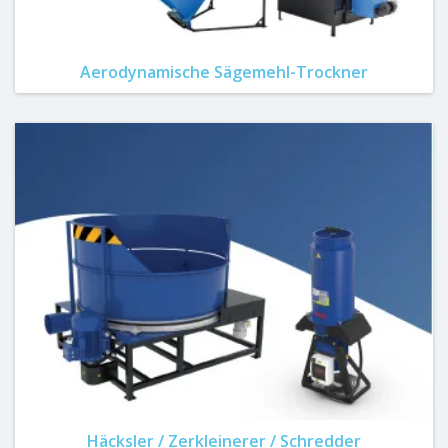
Aerodynamische Sägemehl-Trockner
Häcksler / Zerkleinerer / Schredder