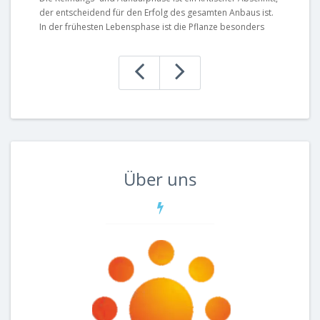
der entscheidend für den Erfolg des gesamten Anbaus ist.
En
In der frühesten Lebensphase ist die Pflanze besonders
so
anfällig für ungünstige Umweltfaktoren. Neben abiotischen
ei
Stressfaktoren wie ..
er
Über uns