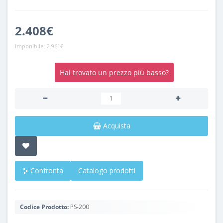
2.408€
Imponibile:
2.961€
Hai trovato un prezzo più basso?
Acquista
Confronta
Catalogo prodotti
Codice Prodotto:
PS-200