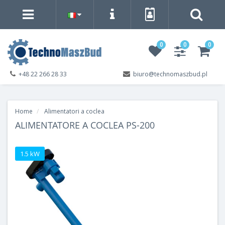
0
0
0
+48 22 266 28 33
biuro@technomaszbud.pl
Home
Alimentatori a coclea
ALIMENTATORE A COCLEA PS-200
1.5 kW