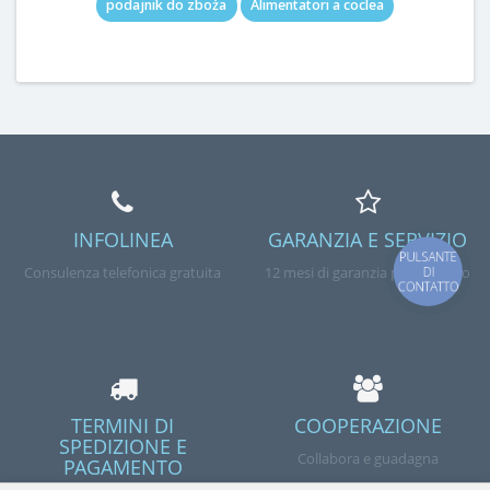
podajnik do zboża
Alimentatori a coclea
INFOLINEA
GARANZIA E SERVIZIO
PULSANTE
Consulenza telefonica gratuita
12 mesi di garanzia per l'articolo
DI
CONTATTO
TERMINI DI
COOPERAZIONE
SPEDIZIONE E
Collabora e guadagna
PAGAMENTO