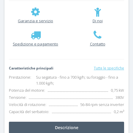
Garanzia e servizio
Di noi
Spedizione e pagamento
Contatto
Caratteristiche principali
Tutte le specifiche
Prestazione:
Su segatura - fino a 700 kg/h; su foraggio - fino a
1.000 kg/h;
Potenza del motore:
0,75 kW
Tensione:
380V
Velocità di rotazione:
56-84 rpm senza inverter
Capacità del serbatoio:
0,2 m³
Descrizione