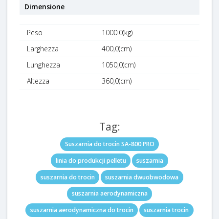
Dimensione
Peso
1000.0(kg)
Larghezza
400,0(cm)
Lunghezza
1050,0(cm)
Altezza
360,0(cm)
Tag:
Suszarnia do trocin SA-800 PRO
linia do produkcji pelletu
suszarnia
suszarnia do trocin
suszarnia dwuobwodowa
suszarnia aerodynamiczna
suszarnia aerodynamiczna do trocin
suszarnia trocin