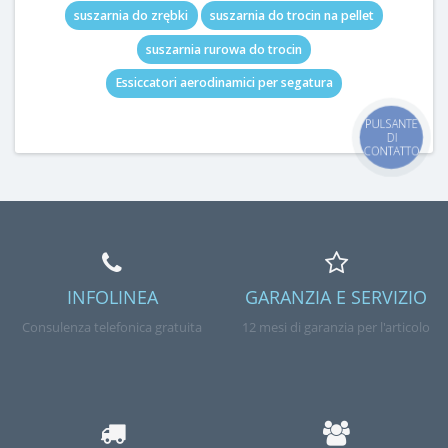
suszarnia do zrębki
suszarnia do trocin na pellet
suszarnia rurowa do trocin
Essiccatori aerodinamici per segatura
PULSANTE
DI
CONTATTO
INFOLINEA
GARANZIA E SERVIZIO
Consulenza telefonica gratuita
12 mesi di garanzia per l'articolo