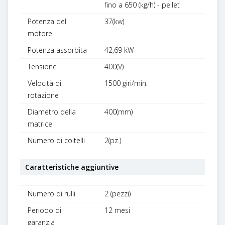
fino a 650 (kg/h) - pellet
Potenza del
37(kw)
motore
Potenza assorbita
42,69 kW
Tensione
400(V)
Velocità di
1500 giri/min.
rotazione
Diametro della
400(mm)
matrice
Numero di coltelli
2(pz.)
Caratteristiche aggiuntive
Numero di rulli
2 (pezzi)
Periodo di
12 mesi
garanzia