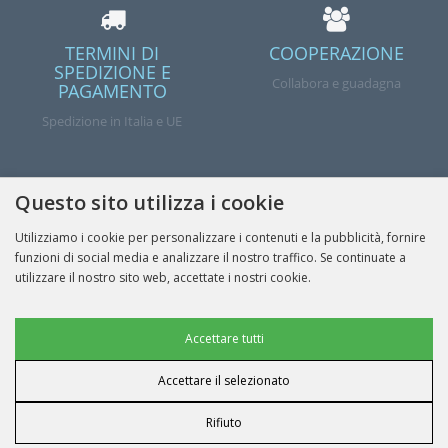
TERMINI DI
COOPERAZIONE
SPEDIZIONE E
Collabora e guadagna
PAGAMENTO
Spedizione in Italia e UE
Questo sito utilizza i cookie
Fatto
Utilizziamo i cookie per personalizzare i contenuti e la pubblicità, fornire
funzioni di social media e analizzare il nostro traffico. Se continuate a
utilizzare il nostro sito web, accettate i nostri cookie.
INFORMAZIONE
Cookie pubblicitari
Accettare tutti
IL MIO ACCOUNT
Accettare il selezionato
Cookie per i dati dell'utente
I NOSTRI CONTATTI
Rifiuto
Personalizzazione della pubblicità