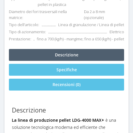
pellet in plastica
Diametro dei fori trasversali nella
Da 2 a 8 mm
matrice:
(opzionale)
Tipo dell'articolo:
Linea di granulazione / Linea di pellet
Tipo di azionamento:
Elettrico
Prestazione:
fino a 700 (kg/h) - mangime; fino a 650 (kg/h) - pellet
Descrizione
Specifiche
Recensioni (0)
Descrizione
La linea di produzione pellet LDG‑4000 MAX+
è una
soluzione tecnologica moderna ed efficiente che