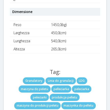
Dimensione
Peso
1450,0(kg)
Larghezza
450,0(cm)
Lunghezza
540,0(cm)
Altezza
265,0(cm)
Tag:
Granulatory
Linia do granulacji
LDG
maszyna do peletu
pelleciarka
peleciarka
peleciarki
produkcja pelletu
maszyna do produkcji peletu
maszynka do pelletu