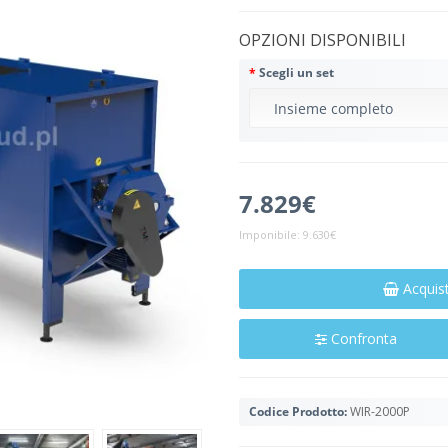
OPZIONI DISPONIBILI
Scegli un set
7.829€
Imponibile:
9.630€
Acquis
Confronta
Codice Prodotto:
WIR-2000P