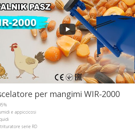
iscelatore per mangimi WIR-2000
 95%
 umidi e appiccicosi
quidi
trituratore serie RD