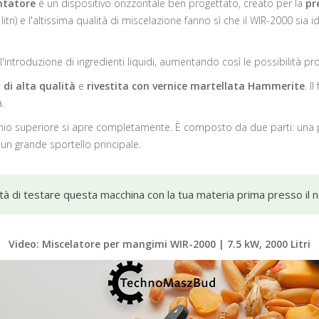
ntatore
è un dispositivo orizzontale ben progettato, creato per la
pr
tri) e l'altissima qualità di miscelazione fanno sì che il
WIR-2000
sia i
'introduzione di ingredienti liquidi, aumentando così le possibilità pro
i di alta qualità
e
rivestita con vernice martellata Hammerite
. I
.
rchio superiore si apre completamente. È composto da due parti: una
e un
grande sportello principale
.
lità di testare questa macchina con la tua materia prima presso il
Video: Miscelatore per mangimi WIR-2000 | 7.5 kW, 2000 Litri