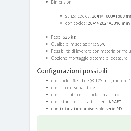
Dimensioni:
senza coclea:
2841×1000×1600 
con coclea:
2841×2621×3016 mm
Peso:
625 kg
Qualità di miscelazione:
95%
Possibilità di lavorare con materia prima
Opzione montaggio sistema di pesatura
Configurazioni possibili:
con coclea flessibile (Ø 125 mm, motore 1
con ciclone-separatore
con alimentatore a coclea in acciaio
con trituratore a martelli serie
KRAFT
con trituratore universale serie
RD