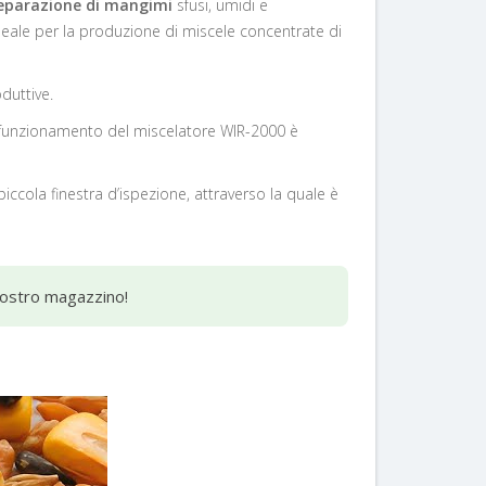
eparazione di mangimi
sfusi, umidi e
deale per
la produzione di miscele concentrate di
duttive.
l funzionamento
del miscelatore WIR-2000
è
 piccola
finestra d’ispezione
, attraverso la quale è
 nostro magazzino!