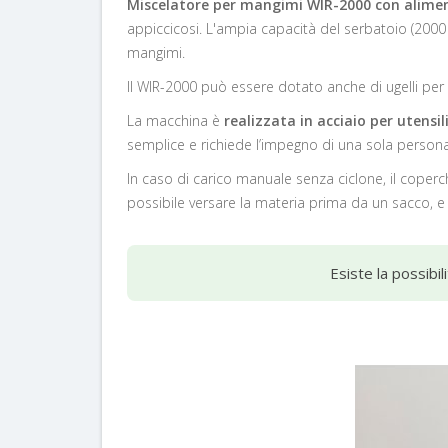
Miscelatore per mangimi WIR-2000 con alime
appiccicosi. L'ampia capacità del serbatoio (2000 li
mangimi
.
Il WIR-2000
può essere dotato anche di ugelli per l
La macchina è
realizzata in acciaio per utensil
semplice e richiede l’impegno di una sola persona
In caso di
carico manuale senza ciclone
, il cope
possibile versare la materia prima da un sacco, 
Esiste la possibi