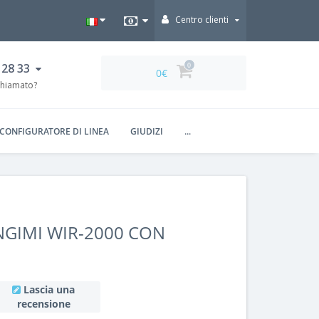
Centro clienti
 28 33
0
0€
chiamato?
CONFIGURATORE DI LINEA
GIUDIZI
...
GIMI WIR-2000 CON
Lascia una
recensione