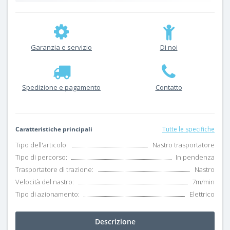
Garanzia e servizio
Di noi
Spedizione e pagamento
Contatto
Caratteristiche principali
Tutte le specifiche
Tipo dell'articolo:
Nastro trasportatore
Tipo di percorso:
In pendenza
Trasportatore di trazione:
Nastro
Velocità del nastro:
7m/min
Tipo di azionamento:
Elettrico
Descrizione