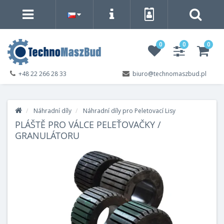
0
0
0
+48 22 266 28 33
biuro@technomaszbud.pl
Náhradní díly
Náhradní díly pro Peletovací Lisy
PLÁŠTĚ PRO VÁLCE PELEŤOVAČKY /
GRANULÁTORU