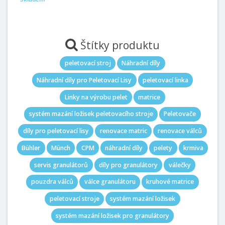
Štítky produktu
peletovací stroj
Náhradní díly
Náhradní díly pro Peletovací Lisy
peletovací linka
Linky na výrobu pelet
matrice
systém mazání ložisek peletovacího stroje
Peletovače
díly pro peletovací lisy
renovace matric
renovace válců
Bühler
Münch
CPM
náhradní díly
pelety
krmiva
servis granulátorů
díly pro granulátory
válečky
pouzdra válců
válce granulátoru
kruhové matrice
peletovací stroje
systém mazání ložisek
systém mazání ložisek pro granulátory