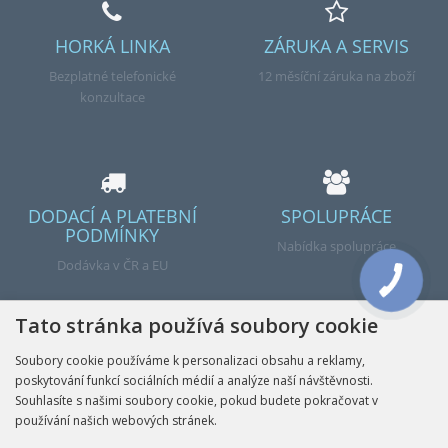
HORKÁ LINKA
ZÁRUKA A SERVIS
Bezplatné telefonické
12 měsíční záruka na zboží
konzultace
DODACÍ A PLATEBNÍ
SPOLUPRÁCE
PODMÍNKY
Nabídka spolupráce
Dodávka v ČR a EU
Tato stránka používá soubory cookie
Soubory cookie používáme k personalizaci obsahu a reklamy,
poskytování funkcí sociálních médií a analýze naší návštěvnosti.
Hotovo
Souhlasíte s našimi soubory cookie, pokud budete pokračovat v
používání našich webových stránek.