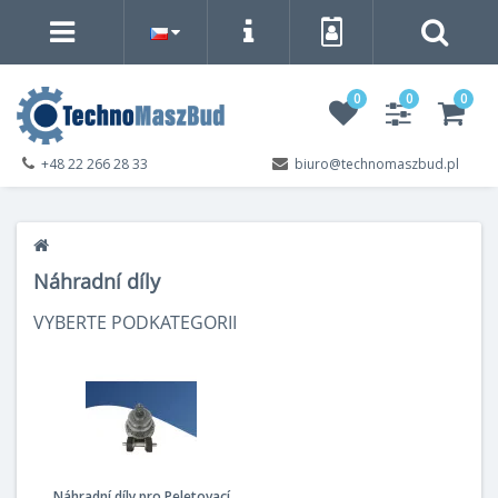
0
0
0
+48 22 266 28 33
biuro@technomaszbud.pl
Náhradní díly
VYBERTE PODKATEGORII
Náhradní díly pro Peletovací