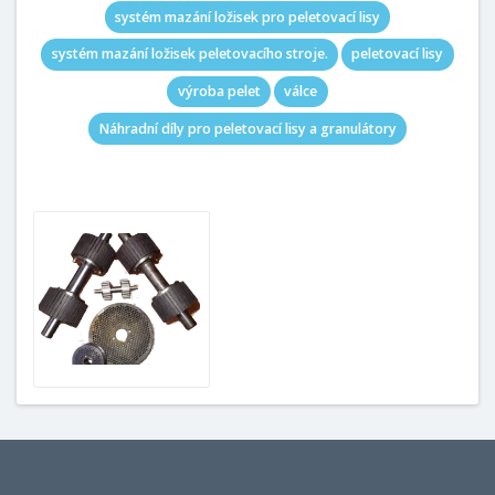
systém mazání ložisek pro peletovací lisy
systém mazání ložisek peletovacího stroje.
peletovací lisy
výroba pelet
válce
Náhradní díly pro peletovací lisy a granulátory