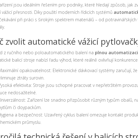
řízení jsou ideálním řešením pro podniky, které hledají způsob, jak zv
í vážicí přesnosti. Díky použití moderních řídicích systémů
automatick
čekávání při práci s širokým spektrem materiálů – od potravinářských 
ly.
č zvolit automatické vážicí pytlovač
d z ručního nebo poloautomatického balení na
plnou automatizaci
ické balicí stroje nabízí řadu výhod, které reálně ovlivňují konkurenc
Maximální opakovatelnost: Elektronické dávkovací systémy zaručují, 
liminuje ztráty surovin.
Vysoká efektivita: Stroje jsou schopné pracovat v nepřetržitém provozu 
ruce nedosažitelné.
Univerzálnost: Zařízení lze snadno přizpůsobit různým typům obalů, n
pytlům či doypackům.
Hygiena a bezpečnost: Uzavřený cyklus balení omezuje kontakt produkt
chemickém průmyslu.
ročilá technická řešení v balicích s