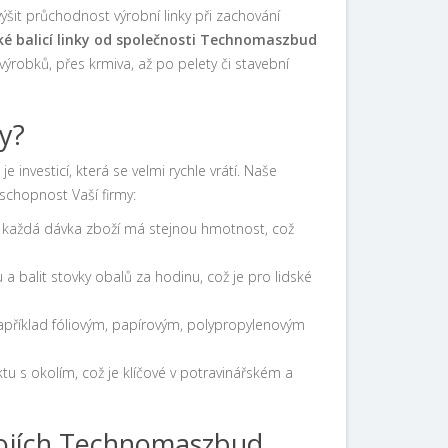
ýšit průchodnost výrobní linky při zachování
é balicí linky od společnosti Technomaszbud
výrobků, přes krmiva, až po pelety či stavební
ky?
je investicí, která se velmi rychle vrátí. Naše
eschopnost Vaší firmy:
že každá dávka zboží má stejnou hmotnost, což
a balit stovky obalů za hodinu, což je pro lidské
apříklad fóliovým, papírovým, polypropylenovým
u s okolím, což je klíčové v potravinářském a
trojích Technomaszbud