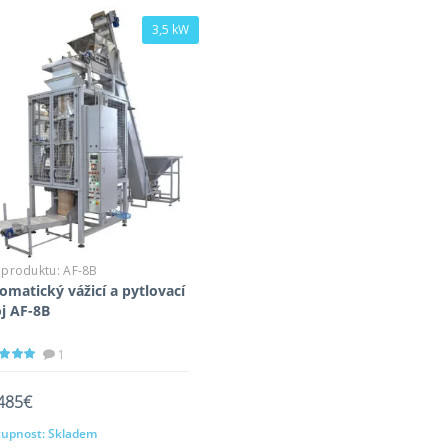
3,5 kW
 produktu:
AF-8B
omatický vážicí a pytlovací
oj AF-8B
1
485€
upnost:
Skladem
Přidat do košíku