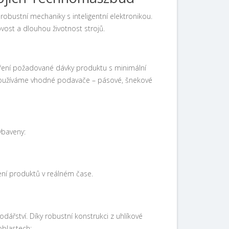
robustní mechaniky s inteligentní elektronikou.
st a dlouhou životnost strojů.
ěření požadované dávky produktu s minimální
) používáme vhodné podavače – pásové, šnekové
ybaveny:
žení produktů v reálném čase.
ářství. Díky robustní konstrukci z uhlíkové
oblastech: