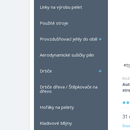
Linky na výrobu pelet
Použité stroje
Provzdušňovací jehly do obilí
Aerodynamické sušičky pilin
Drtiče
Kód
Aut
Drtiče dřeva / Štěpkovače na
str
dřevo
Hořáky na pelety
31 
Kladivové Mlýny
Dost