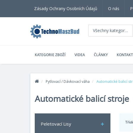
Zásady Ochrany Osobních Údajů
O nás
P
Všechny kategorie
KATEGORIE ZBOŽÍ
VIDEA
ČLÁNKY
KONTAKT
Pytlovací / Dávkovací váha
Automatické balicí st
Automatické balicí stroje
Tříd
Peletovací Lisy