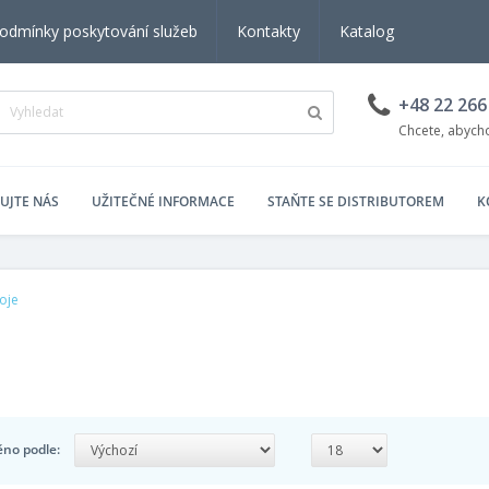
odmínky poskytování služeb
Kontakty
Katalog
+48 22 266
Chcete, abych
UJTE NÁS
UŽITEČNÉ INFORMACE
STAŇTE SE DISTRIBUTOREM
K
roje
ěno podle: