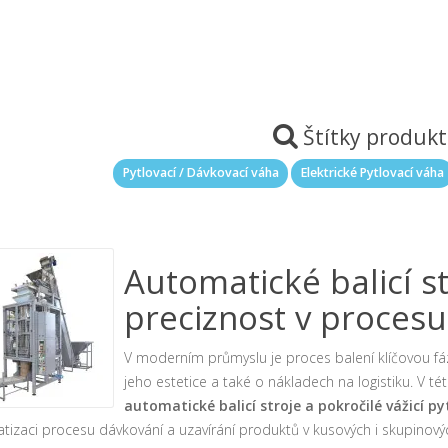
Štítky produk
Pytlovací / Dávkovací váha
Elektrické Pytlovací váha
Automatické balicí st
preciznost v procesu
V moderním průmyslu je proces balení klíčovou fáz
jeho estetice a také o nákladech na logistiku. V t
automatické balicí stroje a pokročilé vážicí p
tizaci procesu dávkování a uzavírání produktů v kusových i skupinový