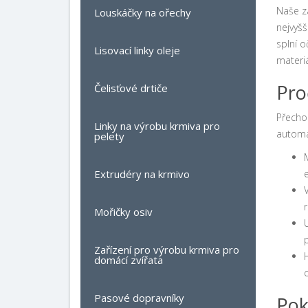
Naše za
Louskáčky na ořechy
nejvyšš
splní o
Lisovací linky oleje
materiá
Pro
Čelisťové drtiče
Přecho
Linky na výrobu krmiva pro
automat
pelety
e
Extrudéry na krmivo
Mořičky osiv
Zařízení pro výrobu krmiva pro
domácí zvířata
Pasové dopravníky
Pok