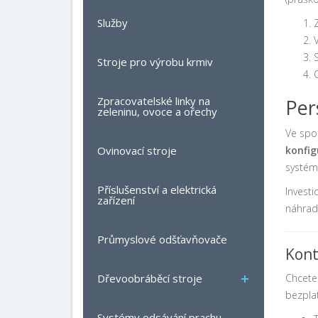
Služby
Stroje pro výrobu krmiv
Zpracovatelské linky na
Per
zeleninu, ovoce a ořechy
Ve spo
konfig
Ovinovací stroje
systém
Příslušenství a elektrická
Investi
zařízení
náhrad
Průmyslové odšťavňovače
Kont
Chcete 
Dřevoobráběcí stroje
bezpla
Systémy odsávání prachu