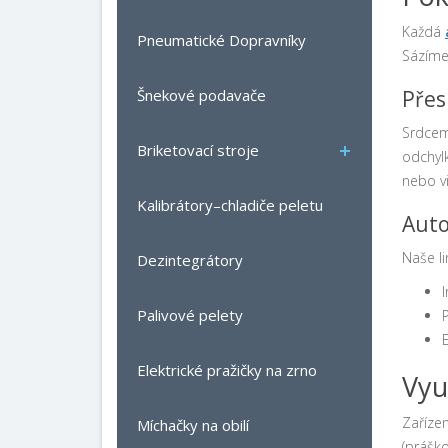
Každá
Pneumatické Dopravníky
Sázíme
Přes
Šnekové podavače
Srdcem
Briketovací stroje
odchyl
nebo vi
Kalibrátory–chladiče peletu
Auto
Naše li
Dezintegrátory
Palivové pelety
Elektrické pražičky na zrno
Vyu
Zařízen
Míchačky na obilí
(prášk