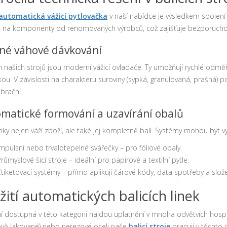
automatická vážicí pytlovačka
v naší nabídce je výsledkem spojení 
 na komponenty od renomovaných výrobců, což zajišťuje bezporuchovo
né váhové dávkování
 našich strojů jsou moderní vážicí ovladače. Ty umožňují rychlé odm
kou. V závislosti na charakteru suroviny (sypká, granulovaná, prašná
brační.
matické formování a uzavírání obalů
nky nejen váží zboží, ale také jej kompletně balí. Systémy mohou být v
Impulsní nebo trvalotepelné svářečky – pro fóliové obaly.
Průmyslové šicí stroje – ideální pro papírové a textilní pytle.
Etiketovací systémy – přímo aplikují čárové kódy, data spotřeby a slo
žití automatických balicích linek
í dostupná v této kategorii najdou uplatnění v mnoha odvětvích hospod
ově lakované) nebo nerezové oceli naše
balicí stroje
pracují v těchto 