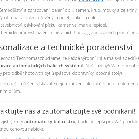
Zemědělství a zpracování: balení obilí, semen, krup, mouky a zeleniny.
Výroba paliv: balení dřevěných pelet, briket a uhlí.
Stavebnictví: dávkování písku, kameniva, malt a lepidel.
Chemický průmysl: balení minerálních hnojiv, granulovaných plastů neb
sonalizace a technické poradenství
lečnosti Technomaszbud víme, že každá výrobní linka má svá specifi
urace automatických balicích systémů
. Naši inženýři Vám pomohou
y pro odběr hotových pytlů (pásové dopravníky, otočné stoly).
cí do našich řešení získáváte nejen zařízení, ale také plnou implement
ním dílům.
aktujte nás a zautomatizujte své podnikání!
zjistit, který
automatický balicí stroj
bude nejlepší pro Váš produkt?
tnou cenovou nabídku: