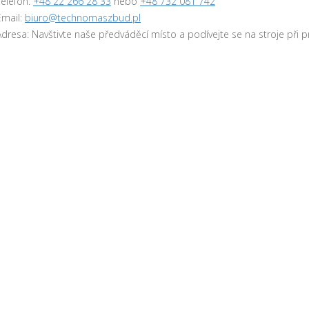
Telefon:
+48 22 266 28 33
nebo
+48 732 081 742
Email:
biuro@technomaszbud.pl
Adresa: Navštivte naše předváděcí místo a podívejte se na stroje při pr