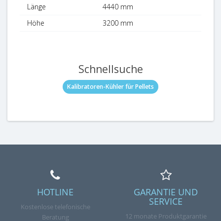
Länge
4440 mm
Höhe
3200 mm
Schnellsuche
Kalibratoren-Kühler für Pellets
HOTLINE
GARANTIE UND
SERVICE
Kostenlose telefonische
12 monate Produktgarantie
Beratung