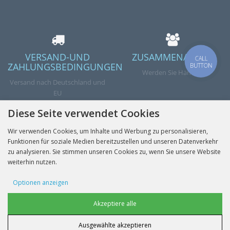
VERSAND-UND
ZUSAMMENARBEIT
CALL
ZAHLUNGSBEDINGUNGEN
BUTTON
Werden Sie Händler
Versand nach Deutschland und
EU
Diese Seite verwendet Cookies
Wir verwenden Cookies, um Inhalte und Werbung zu personalisieren,
Funktionen für soziale Medien bereitzustellen und unseren Datenverkehr
Abschicken
zu analysieren. Sie stimmen unseren Cookies zu, wenn Sie unsere Website
weiterhin nutzen.
Optionen anzeigen
INFORMATIONEN
Werbe-Cookies
Akzeptiere alle
KONTO
Ausgewählte akzeptieren
Benutzerdaten-Cookies