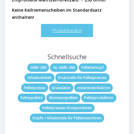
Keine Keilriemenscheiben im Standardsatz
enthalten!
Produktkatalog
Schnellsuche
GMK-260
GL-GMK-260
Pelletierkopf
Arbeitseinheit
Ersatzteile für Pelletpressen
Pelletpresse
Granulator
rotierende Matrize
Futterpellets
Biomassepellets
Pelletproduktion
Pelletpressen-Komponenten
Köpfe / Arbeitsteile für Pelletmaschinen