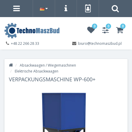
0
0
0
+48 22 266 28 33
biuro@technomaszbud.pl
Absackwaagen / Wiegemaschinen
Elektrische Absackwaagen
VERPACKUNGSMASCHINE WP-600+