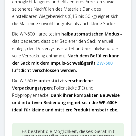
ermöglicht längeres und effizienteres Arbeiten sowie
selteneres Nachfüllen des Materials.
Dank des
einstellbaren Wiegebereichs (0,15 bis 50 kg) eignet sich
die Maschine sowohl für große als auch kleine Säcke.
Die WP-600+
arbeitet im
halbautomatischen Modus
–
das bedeutet, dass der Bediener den Sack manuell
einlegt, den Dosierzyklus startet und anschließend die
volle Verpackung entnimmt.
Nach dem Befüllen kann
der Sack mit dem Impuls-Schweißgerät
ZW-500
luftdicht verschlossen werden.
Die WP-600+
unterstützt verschiedene
Verpackungstypen
: Foliensäcke (PE) und
Polypropylensäcke.
Dank ihrer kompakten Bauweise
und intuitiven Bedienung eignet sich die WP-600+
ideal für kleine und mittlere Produktionsbetriebe.
Es besteht die Möglichkeit, dieses Gerät mit
Ihrem Rohstoff in unserem Lager zu testen!