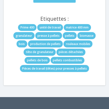
Etiquettes :
Prime 400
unité de travail
matrice 400 mm
granulateur
presse à pellets
pellets
biomasse
bois
production de pellets
rouleaux mobiles
tête de granulateur
pièces détachées
pellets de bois
pellets combustibles
Pièces de travail (têtes) pour presses à pellets