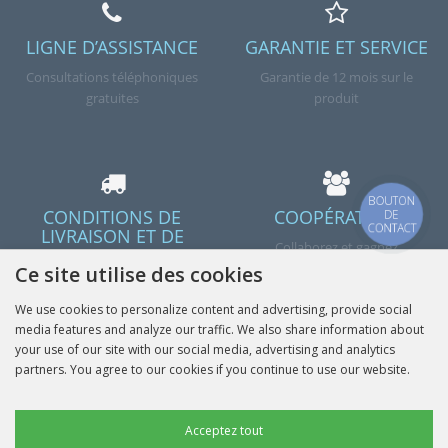
LIGNE D’ASSISTANCE
GARANTIE ET SERVICE
Consultations téléphoniques
Garantie de 12 mois sur le
gratuites
produit
BOUTON
CONDITIONS DE
COOPÉRATION
DE
CONTACT
LIVRAISON ET DE
Collaborez et gagnez
PAIEMENT
Ce site utilise des cookies
Livraison en Pologne et dans
l’UE
We use cookies to personalize content and advertising, provide social
media features and analyze our traffic. We also share information about
your use of our site with our social media, advertising and analytics
partners. You agree to our cookies if you continue to use our website.
Terminé
Cookies publicitaires
Acceptez tout