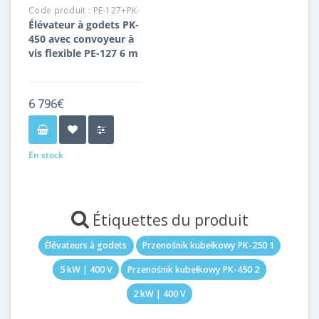
Code produit :
PE-127+PK-
Élévateur à godets PK-
450
450 avec convoyeur à
vis flexible PE-127 6 m
6 796€
En stock
Étiquettes du produit
Élévateurs à godets
Przenośnik kubełkowy PK-250 1
5 kW | 400 V
Przenośnik kubełkowy PK-450 2
2 kW | 400 V