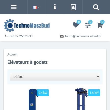
0
0
0
+48 22 266 28 33
biuro@technomaszbud.pl
Accueil
Élévateurs à godets
0,4 kW
1.5 kW