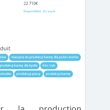
22 710€
Disponibilité :
En stock
Ajout au panier
oduit
otów
maszyna do produkcji karmy dla psów i kotów
produkcji karmy dla bydła
kóz i ryb
kstruder
produkcja paszy
produkcja karmy
ur la production