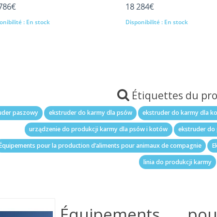
786€
18 284€
nibilité :
En stock
Disponibilité :
En stock
Ajout au panier
Ajout au panier
Étiquettes du pr
uder paszowy
ekstruder do karmy dla psów
ekstruder do karmy dla k
urządzenie do produkcji karmy dla psów i kotów
ekstruder do 
Équipements pour la production d’aliments pour animaux de compagnie
E
linia do produkcji karmy
Équipements po