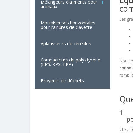
Mélangeurs d’aliments pour
com
animaux
Les gr
Mortaiseuses horizontales
pour rainures de clavette
Aplatisseurs de céréales
Compacteurs de polystyrène
Nous v
(EPS, XPS, EPP)
consei
remplis
Broyeurs de déchets
Que
1.
po
Chez T