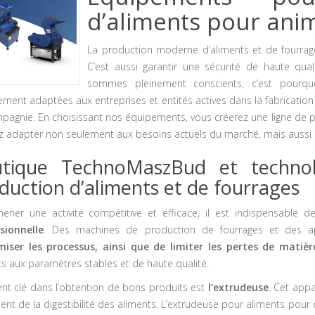
d’aliments pour an
La production moderne d’aliments et de fourrages
C’est
aussi garantir une sécurité de haute quali
sommes pleinement conscients, c’est pourquo
ement adaptées aux entreprises et entités actives dans la fabrication
pagnie. En choisissant nos équipements, vous créerez une ligne de pr
z adapter non seulement aux besoins actuels du marché, mais aussi a
tique TechnoMaszBud et techno
duction d’aliments et de fourrages
ener une activité compétitive et efficace, il est indispensable 
sionnelle
. Des machines de production de fourrages et des app
miser les processus, ainsi que de limiter les pertes de matiè
ts aux paramètres stables et de haute qualité.
ent clé dans l’obtention de bons produits est
l’extrudeuse
. Cet appa
nt de la digestibilité des aliments. L’extrudeuse pour aliments pour 