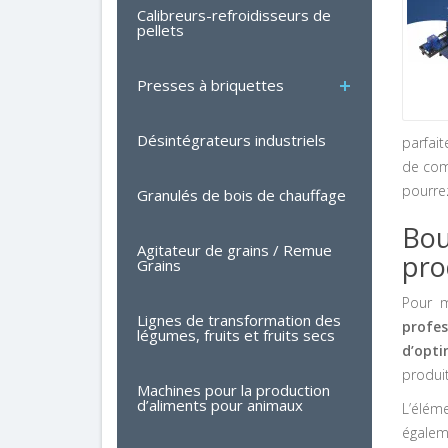
Calibreurs-refroidisseurs de
pellets
Presses à briquettes
Désintégrateurs industriels
parfait
de com
pourre
Granulés de bois de chauffage
Bou
Agitateur de grains / Remue
pro
Grains
Pour m
Lignes de transformation des
profes
légumes, fruits et fruits secs
d’opti
produi
Machines pour la production
d’aliments pour animaux
L’élém
égaleme