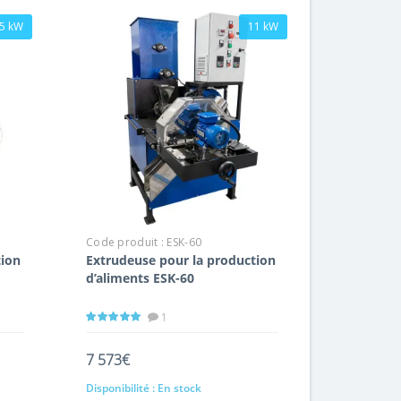
,5 kW
11 kW
Code produit :
ESK-60
tion
Extrudeuse pour la production
d’aliments ESK-60
1
7 573€
Disponibilité :
En stock
Ajout au panier