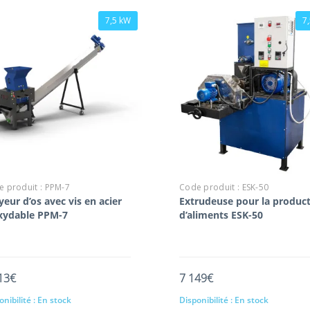
7,5 kW
7
 produit :
PPM-7
Code produit :
ESK-50
yeur d’os avec vis en acier
Extrudeuse pour la produc
xydable PPM-7
d’aliments ESK-50
13€
7 149€
nibilité :
En stock
Disponibilité :
En stock
Ajout au panier
Ajout au panier