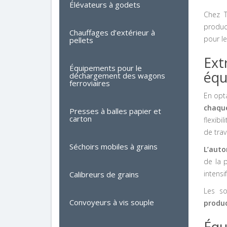
Élévateurs à godets
Chez T
produc
Chauffages d’extérieur à
pour l
pellets
Ext
Équipements pour le
équ
déchargement des wagons
ferroviaires
En opt
chaqu
Presses à balles papier et
carton
flexibi
de tra
Séchoirs mobiles à grains
L’auto
de la 
intensi
Calibreurs de grains
Les s
Convoyeurs à vis souple
produc
Équ