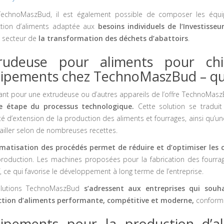
echnoMaszBud, il est également possible de composer les équip
tion d’aliments adaptée aux
besoins individuels de l’Investisseu
e secteur de
la transformation des déchets d’abattoirs
.
rudeuse pour aliments pour ch
ipements chez TechnoMaszBud – que
ant pour une extrudeuse ou d’autres appareils de l’offre TechnoMas
e étape du processus technologique.
Cette solution se traduit 
lité d’extension de la production des aliments et fourrages, ainsi qu’une 
vailler selon de nombreuses recettes.
matisation des procédés permet de réduire et d’optimiser les 
production. Les machines proposées pour la fabrication des fourra
f, ce qui favorise le développement à long terme de l’entreprise.
olutions TechnoMaszBud
s’adressent aux entreprises qui souh
tion d’aliments performante, compétitive et moderne,
conforme
ipements pour la production d’a