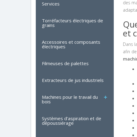
des ma
Services
adaptat
Torréfacteurs électriques de
Que
grains
et 
Accessoires et composants
Dans l
électriques
afin de
machin
Filmeuses de palettes
Extracteurs de jus industriels
Machines pour le travail du
bois
Systèmes d’aspiration et de
dépoussiérage