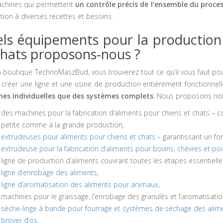
chines qui permettent
un contrôle précis de l’ensemble du proce
ion à diverses recettes et besoins.
ls équipements pour la production 
chats proposons-nous ?
a boutique TechnoMaszBud, vous trouverez tout ce qu’il vous faut
po
 créer une ligne et une usine de production entièrement fonctionnell
es individuelles que des systèmes complets
. Nous proposons no
des machines pour la fabrication d’aliments pour chiens et chats – 
petite comme à la grande production,
extrudeuses pour aliments pour chiens et chats
– garantissant un fo
extrudeuse pour la fabrication d’aliments pour bovins, chèvres et po
ligne de production d’aliments couvrant toutes les étapes essentielle
ligne d’enrobage des aliments
,
ligne d’aromatisation des aliments pour animaux
,
machines pour le graissage, l’enrobage des granulés et l’aromatisati
sèche-linge à bande pour fourrage et systèmes de séchage des alim
broyer d’os
.