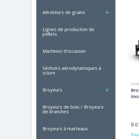
Aérateurs de grains
Lignes de production de
pellets
Machines d’occasion
Séchoirs aérodynamiques à
sciure
Code
Broyeurs
Bro
ino
Broyeurs de bois / Broyeurs
de branches
8 6
Broyeurs à marteaux
Dispo