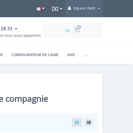
Espace client
 28 33
0
0€
UR
CONFIGURATEUR DE LIGNE
AVIS
...
de compagnie