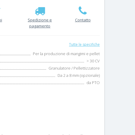
oi
Spedizione e
Contatto
pagamento
Tutte le specifiche
Per la produzione di mangimi e pellet
> 30 CV
Granulatore / Pellettizzatore
Da 2 a 8 mm (opzionale)
da PTO