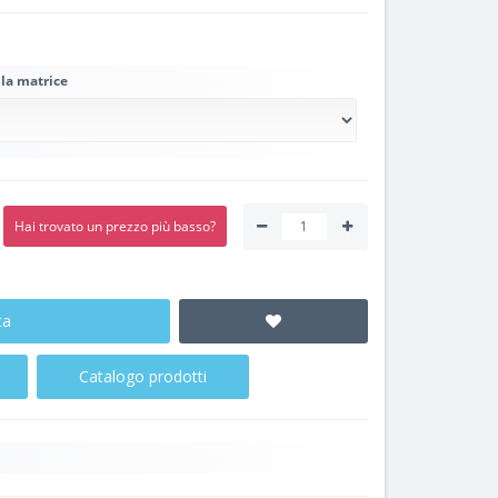
lla matrice
Hai trovato un prezzo più basso?
ta
Catalogo prodotti