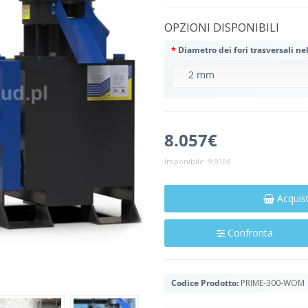
OPZIONI DISPONIBILI
Diametro dei fori trasversali ne
8.057€
Imponibile:
9.910€
Acquis
Confronta
Codice Prodotto:
PRIME-300-WOM