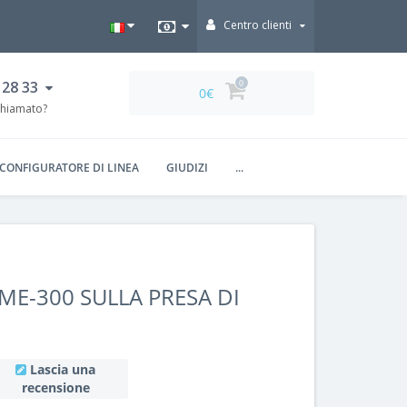
Centro clienti
 28 33
0
0€
chiamato?
CONFIGURATORE DI LINEA
GIUDIZI
...
IME-300 SULLA PRESA DI
Lascia una
recensione