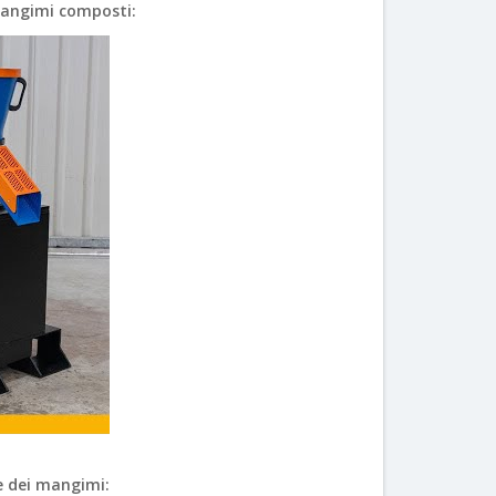
 mangimi composti:
e dei mangimi: