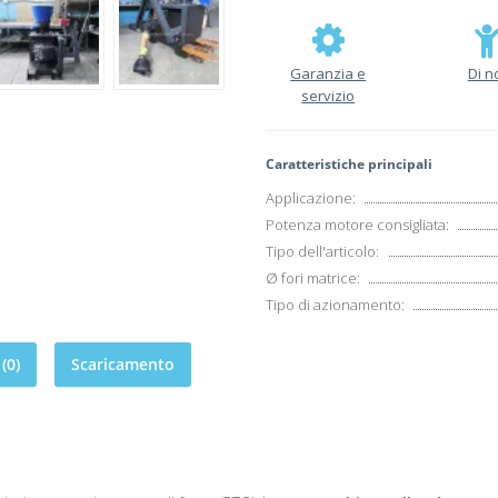
Garanzia e
Di n
servizio
Caratteristiche principali
Applicazione:
Potenza motore consigliata:
Tipo dell'articolo:
Ø fori matrice:
Tipo di azionamento:
(0)
Scaricamento