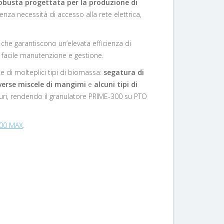
obusta progettata per la produzione di
nza necessità di accesso alla rete elettrica,
che garantiscono un’elevata efficienza di
na facile manutenzione e gestione.
 di molteplici tipi di biomassa:
segatura di
verse miscele di mangimi
e
alcuni tipi di
 e duri, rendendo il granulatore PRIME-300 su PTO
00 MAX
.