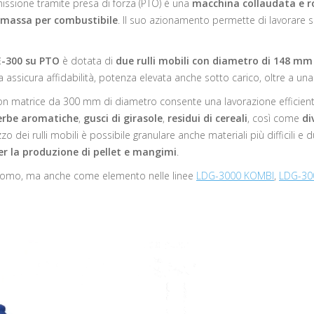
missione tramite presa di forza (PTO) è una
macchina collaudata e r
iomassa per combustibile
. Il suo azionamento permette di lavorare se
E-300 su PTO
è dotata di
due rulli mobili con diametro di 148 mm
a assicura affidabilità, potenza elevata anche sotto carico, oltre a u
n matrice da 300 mm di diametro consente una lavorazione efficiente
erbe aromatiche
,
gusci di girasole
,
residui di cereali
, così come
di
ilizzo dei rulli mobili è possibile granulare anche materiali più difficili
er la produzione di pellet e mangimi
.
utonomo, ma anche come elemento nelle linee
LDG-3000 KOMBI
,
LDG-30