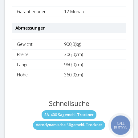
Garantiedauer
12 Monate
Abmessungen
Gewicht
900,0(kg)
Breite
306,0(cm)
Länge
960,0(cm)
Höhe
360,0(cm)
Schnellsuche
SA-400 Sägemehl-Trockner
CALL
Aerodynamische Sägemehl-Trockner
BUTTON