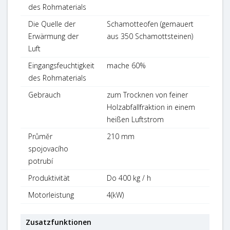
des Rohmaterials
Die Quelle der
Schamotteofen (gemauert
Erwärmung der
aus 350 Schamottsteinen)
Luft
Eingangsfeuchtigkeit
mache 60%
des Rohmaterials
Gebrauch
zum Trocknen von feiner
Holzabfallfraktion in einem
heißen Luftstrom
Průměr
210 mm
spojovacího
potrubí
Produktivität
Do 400 kg / h
Motorleistung
4(kW)
Zusatzfunktionen