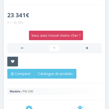
23 341€
H.T :
28 709€
Vous avez trouvé moins cher ?
Comparer
Catalogue de produits
Modèle :
PW-290