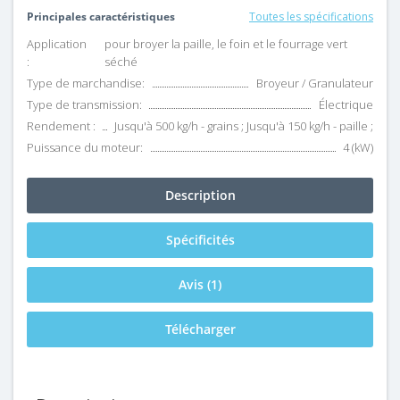
Principales caractéristiques
Toutes les spécifications
Application
pour broyer la paille, le foin et le fourrage vert
:
séché
Type de marchandise:
Broyeur / Granulateur
Type de transmission:
Électrique
Rendement :
Jusqu'à 500 kg/h - grains ; Jusqu'à 150 kg/h - paille ;
Puissance du moteur:
4 (kW)
Description
Spécificités
Avis (1)
Télécharger