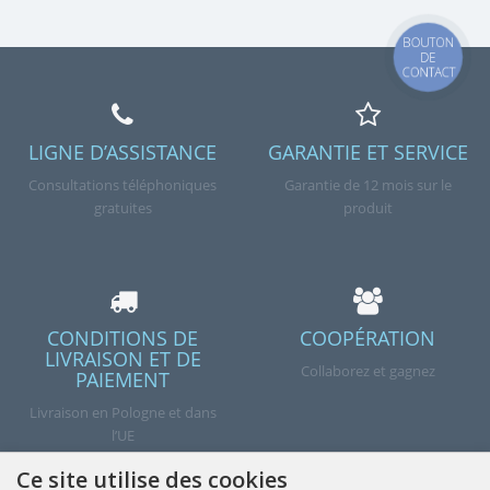
BOUTON
DE
CONTACT
LIGNE D’ASSISTANCE
GARANTIE ET SERVICE
Consultations téléphoniques
Garantie de 12 mois sur le
gratuites
produit
CONDITIONS DE
COOPÉRATION
LIVRAISON ET DE
Collaborez et gagnez
PAIEMENT
Livraison en Pologne et dans
l’UE
Ce site utilise des cookies