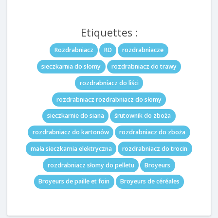
Etiquettes :
Rozdrabniacz
RD
rozdrabniacze
sieczkarnia do słomy
rozdrabniacz do trawy
rozdrabniacz do liści
rozdrabniacz rozdrabniacz do słomy
sieczkarnie do siana
śrutownik do zboża
rozdrabniacz do kartonów
rozdrabniacz do zboża
mała sieczkarnia elektryczna
rozdrabniacz do trocin
rozdrabniacz słomy do pelletu
Broyeurs
Broyeurs de paille et foin
Broyeurs de céréales