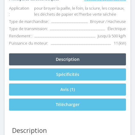
Application
pour broyer la paille, le foin, la sciure, les copeaux,
:
les déchets de papier et l'herbe verte séchée
Type de marchandise:
Broyeur / Hacheuse
Type de transmission:
Électrique
Rendement :
Jusqu'à 500 kg/h
Puissance du moteur:
11 (kW)
Description
Spécificités
Avis (1)
Télécharger
Description