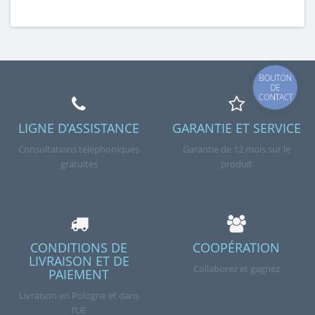
BOUTON
DE
CONTACT
LIGNE D’ASSISTANCE
GARANTIE ET SERVICE
Consultations téléphoniques
Garantie de 12 mois sur le
gratuites
produit
CONDITIONS DE
COOPÉRATION
LIVRAISON ET DE
Collaborez et gagnez
PAIEMENT
Livraison en Pologne et dans
l’UE