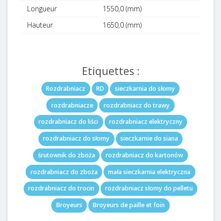
Longueur
1550,0 (mm)
Hauteur
1650,0 (mm)
Etiquettes :
Rozdrabniacz
RD
sieczkarnia do słomy
rozdrabniacze
rozdrabniacz do trawy
rozdrabniacz do liści
rozdrabniacz elektryczny
rozdrabniacz do słomy
sieczkarnie do siana
śrutownik do zboża
rozdrabniacz do kartonów
rozdrabniacz do zboża
mała sieczkarnia elektryczna
rozdrabniacz do trocin
rozdrabniacz słomy do pelletu
Broyeurs
Broyeurs de paille et foin