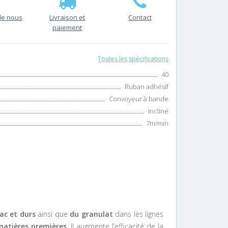
de nous
Livraison et
Contact
paiement
Toutes les spécifications
40
Ruban adhésif
Convoyeur à bande
Incliné
7m/min
ac et durs
ainsi que
du granulat
dans les lignes
matières premières
. Il augmente l’efficacité de la