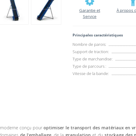
Garantie et
À propos 
Service
Principales caractéristiques
Nombre de parois:
Support de traction:
Type de marchandise:
Type de parcours :
Vitesse de la bande:
l moderne conçu pour
optimiser le transport des matériaux en vr
s domaines
de l’emballage
, de la
granulation
et du
stockage des 