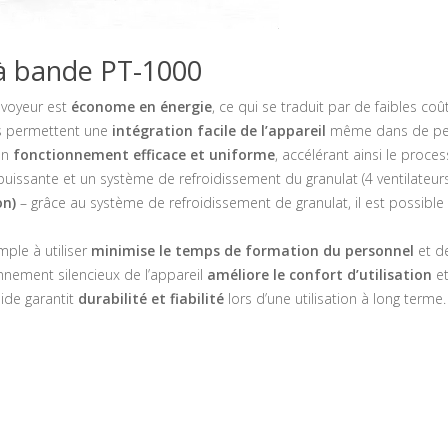
à bande PT-1000
nvoyeur est
économe en énergie
, ce qui se traduit par de faibles coû
s permettent une
intégration facile de l’appareil
même dans de pet
un
fonctionnement efficace et uniforme
, accélérant ainsi le proce
uissante et un système de refroidissement du granulat (4 ventilateur
on)
– grâce au système de refroidissement de granulat, il est possibl
ple à utiliser
minimise le temps de formation du personnel
et d
nnement silencieux de l’appareil
améliore le confort d’utilisation
et
lide garantit
durabilité et fiabilité
lors d’une utilisation à long terme.