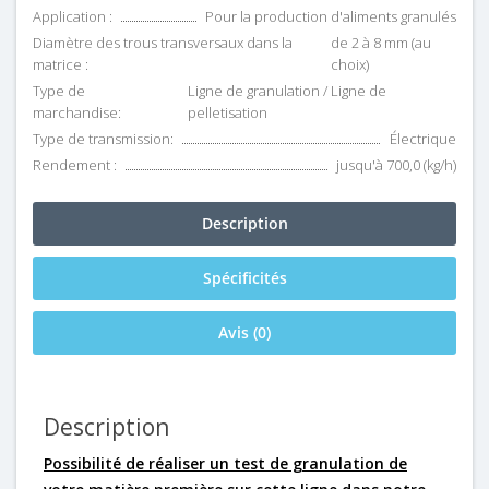
Application :
Pour la production d'aliments granulés
Diamètre des trous transversaux dans la
de 2 à 8 mm (au
matrice :
choix)
Type de
Ligne de granulation / Ligne de
marchandise:
pelletisation
Type de transmission:
Électrique
Rendement :
jusqu'à 700,0 (kg/h)
Description
Spécificités
Avis (0)
Description
Possibilité de réaliser un test de granulation de