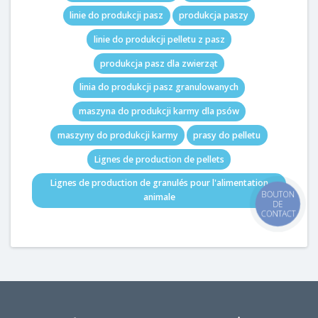
linie do produkcji pasz
produkcja paszy
linie do produkcji pelletu z pasz
produkcja pasz dla zwierząt
linia do produkcji pasz granulowanych
maszyna do produkcji karmy dla psów
maszyny do produkcji karmy
prasy do pelletu
Lignes de production de pellets
Lignes de production de granulés pour l'alimentation
BOUTON
animale
DE
CONTACT