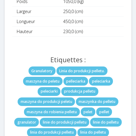
Poids
1050,0 (kg)
Largeur
250,0 (cm)
Longueur
450,0 (cm)
Hauteur
230,0 (cm)
Etiquettes :
Granulatory
Linia do produkcji pelletu.
maszyna do peletu
pelleciarka
peleciarka
peleciarki
produkcja pelletu
maszyna do produkcji peletu
maszynka do pelletu
maszyna do robienia pelletu
pelet
pellet
granulator
linie do produkcji pelletu
linie do pelletu
linia do produkcji pelletu
linia do pelletu