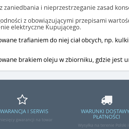
 zaniedbania i nieprzestrzeganie zasad kons
godności z obowiązującymi przepisami wartośc
enie elektryczne Kupującego.
wane trafianiem do niej ciał obcych, np. kulk
wane brakiem oleju w zbiorniku, gdzie jest 
WARANCJA I SERWIS
WARUNKI DOSTAWY
PŁATNOŚCI
miesięcy gwarancji na towar
Wysyłka na terenie Polski 