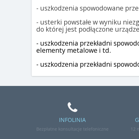
- uszkodzenia spowodowane przez
- usterki powstałe w wyniku niez
do której jest podłączone urządz
- uszkodzenia przekładni spowodo
elementy metalowe i td.
- uszkodzenia przekładni spowodo
INFOLINIA
G
Bezpłatne konsultacje telefoniczne
12 