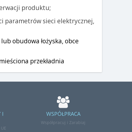
erwacji produktu;
i parametrów sieci elektrycznej,
i lub obudowa łożyska, obce
umieściona przekładnia
 I
WSPÓŁPRACA
Współpracuj i Zarabiaj
i UE