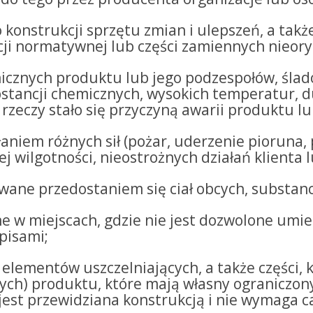
onstrukcji sprzętu zmian i ulepszeń, a takż
i normatywnej lub części zamiennych nieory
cznych produktu lub jego podzespołów, ślad
stancji chemicznych, wysokich temperatur, du
h rzeczy stało się przyczyną awarii produktu 
iem różnych sił (pożar, uderzenie pioruna, p
j wilgotności, nieostrożnych działań klienta l
ne przedostaniem się ciał obcych, substancji
ne w miejscach, gdzie nie jest dozwolone umi
pisami;
elementów uszczelniających, a także części, k
ych) produktu, które mają własny ograniczony 
 jest przewidziana konstrukcją i nie wymaga