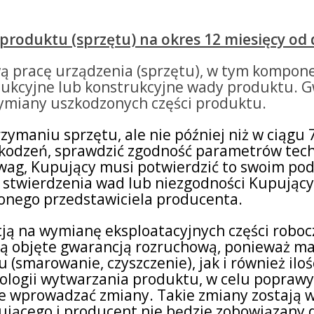
 produktu (sprzętu) na okres 12 miesięcy od
ą pracę urządzenia (sprzętu), w tym kompon
dukcyjne lub konstrukcyjne wady produktu. 
ymiany uszkodzonych części produktu.
ymaniu sprzętu, ale nie później niż w ciągu 7
kodzeń, sprawdzić zgodność parametrów tech
uwag, Kupujący musi potwierdzić to swoim p
 stwierdzenia wad lub niezgodności Kupujący 
nego przedstawiciela producenta.
ją na wymianę eksploatacyjnych części robocz
ki są objęte gwarancją rozruchową, ponieważ m
 (smarowanie, czyszczenie), jak i również il
ologii wytwarzania produktu, w celu poprawy
e wprowadzać zmiany. Takie zmiany zostają
ącego i producent nie będzie zobowiązany d