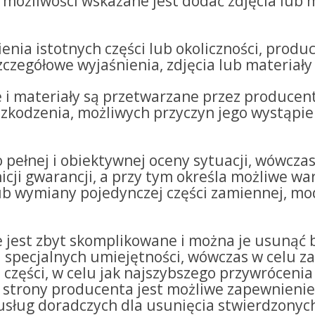
 możliwości wskazane jest dodać zdjęcia lub 
ienia istotnych części lub okoliczności, prod
zczegółowe wyjaśnienia, zdjęcia lub materiały
e i materiały są przetwarzane przez producen
szkodzenia, możliwych przyczyn jego wystąpie
do pełnej i obiektywnej oceny sytuacji, wówcz
icji gwarancji, a przy tym określa możliwe wa
b wymiany pojedynczej części zamiennej, mod
ie jest zbyt skomplikowane i można je usunąć 
ba specjalnych umiejętności, wówczas w celu z
części, w celu jak najszybszego przywrócenia 
strony producenta jest możliwe zapewnienie
usług doradczych dla usunięcia stwierdzonyc