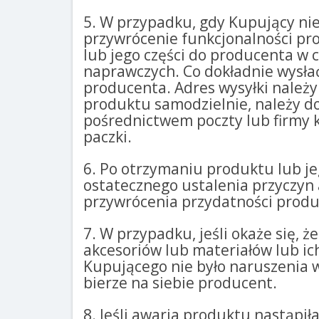
5. W przypadku, gdy Kupujący nie
przywrócenie funkcjonalności pr
lub jego części do producenta w 
naprawczych. Co dokładnie wysłać
producenta. Adres wysyłki należ
produktu samodzielnie, należy do
pośrednictwem poczty lub firmy 
paczki.
6. Po otrzymaniu produktu lub j
ostatecznego ustalenia przyczyn 
przywrócenia przydatności prod
7. W przypadku, jeśli okaże się,
akcesoriów lub materiałów lub ich
Kupującego nie było naruszenia w
bierze na siebie producent.
8. Jeśli awaria produktu nastąpi