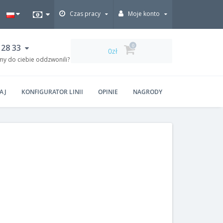
Czas pracy
Moje konto
 28 33
0
0zł
my do ciebie oddzwonili?
AJ
KONFIGURATOR LINII
OPINIE
NAGRODY