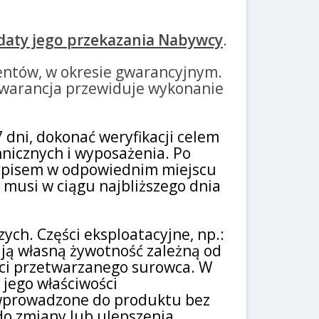
 daty jego przekazania Nabywcy
.
entów, w okresie gwarancyjnym.
Gwarancja przewiduje wykonanie
 dni, dokonać weryfikacji celem
nicznych i wyposażenia. Po
odpisem w odpowiednim miejscu
musi w ciągu najbliższego dnia
ych. Części eksploatacyjne, np.:
ają własną żywotność zależną od
ości przetwarzanego surowca. W
 jego właściwości
 wprowadzone do produktu bez
o zmiany lub ulepszenia