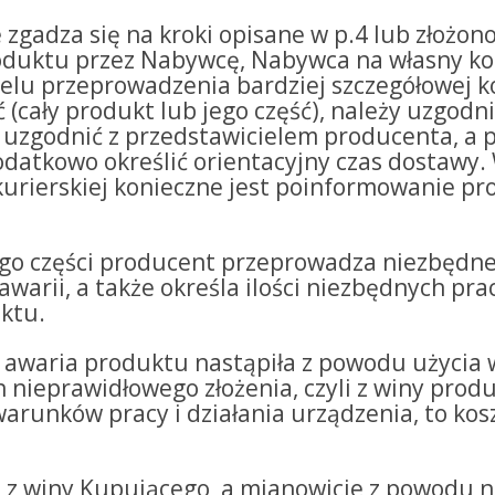
 zgadza się na kroki opisane w p.4 lub złożon
oduktu przez Nabywcę, Nabywca na własny ko
celu przeprowadzenia bardziej szczegółowej k
 (cały produkt lub jego część), należy uzgodn
y uzgodnić z przedstawicielem producenta, a
datkowo określić orientacyjny czas dostawy.
kurierskiej konieczne jest poinformowanie p
ego części producent przeprowadza niezbędne 
awarii, a także określa ilości niezbędnych pr
uktu.
 że awaria produktu nastąpiła z powodu użycia
 nieprawidłowego złożenia, czyli z winy produ
arunków pracy i działania urządzenia, to ko
ła z winy Kupującego, a mianowicie z powodu