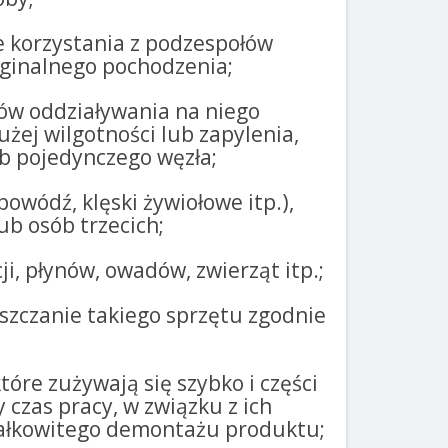
e korzystania z podzespołów
ginalnego pochodzenia;
ów oddziaływania na niego
żej wilgotności lub zapylenia,
lub pojedynczego węzła;
owódź, klęski żywiołowe itp.),
ub osób trzecich;
, płynów, owadów, zwierząt itp.;
eszczanie takiego sprzętu zgodnie
tóre zużywają się szybko i części
czas pracy, w związku z ich
 całkowitego demontażu produktu;