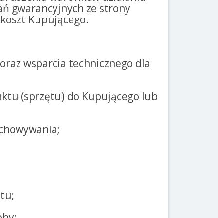
ań gwarancyjnych ze strony
 koszt Kupującego.
 oraz wsparcia technicznego dla
uktu (sprzętu) do Kupującego lub
echowywania;
tu;
oby;