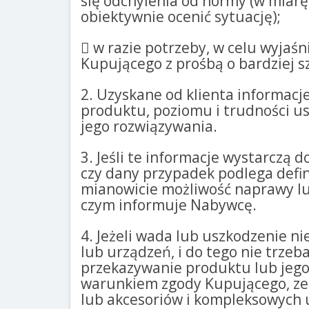
się odchylenia od normy (w miarę
obiektywnie ocenić sytuację);
 w razie potrzeby, w celu wyjaśn
Kupującego z prośbą o bardziej s
2. Uzyskane od klienta informacj
produktu, poziomu i trudności u
jego rozwiązywania.
3. Jeśli te informacje wystarczą 
czy dany przypadek podlega defin
mianowicie możliwość naprawy lu
czym informuje Nabywcę.
4. Jeżeli wada lub uszkodzenie n
lub urządzeń, i do tego nie trze
przekazywanie produktu lub jego 
warunkiem zgody Kupującego, ze 
lub akcesoriów i kompleksowych 